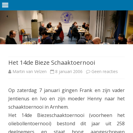
Ga
direct
naar
de
Het 14de Bieze Schaaktoernooi
inhoud
Martin van Velzen
8 januari 2006
Geen reacties
o
p
Op zaterdag 7 januari gingen Frank en zijn vader
H
Jentienus en Ivo en zijn moeder Henny naar het
e
schaaktoernooi in Arnhem.
t
Het 14de Biezeschaaktoernooi (voorheen het
oliebollentoernooi) bestond dit jaar uit 258
1
deelnemers en staat hoog aangeschreven