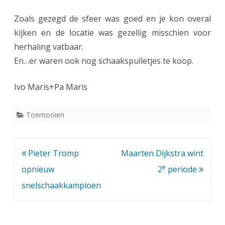
k
Zoals gezegd de sfeer was goed en je kon overal
t
kijken en de locatie was gezellig misschien voor
o
herhaling vatbaar.
e
En…er waren ook nog schaakspulletjes te koop.
r
Ivo Maris+Pa Maris
n
o
Toernooien
o
i
Bericht
Pieter Tromp
Maarten Dijkstra wint
e
navigatie
opnieuw
2
periode
snelschaakkampioen