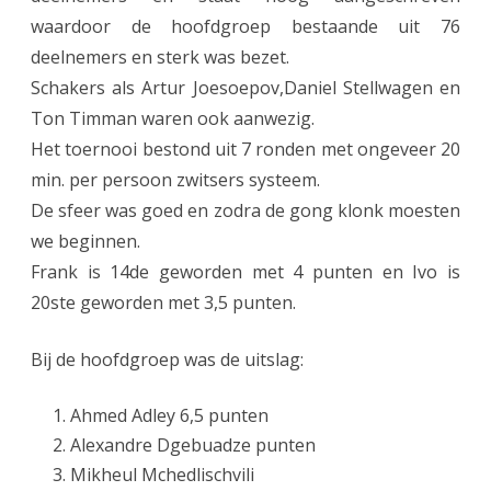
4
waardoor de hoofdgroep bestaande uit 76
d
deelnemers en sterk was bezet.
e
Schakers als Artur Joesoepov,Daniel Stellwagen en
Ton Timman waren ook aanwezig.
B
Het toernooi bestond uit 7 ronden met ongeveer 20
i
min. per persoon zwitsers systeem.
e
De sfeer was goed en zodra de gong klonk moesten
z
we beginnen.
Frank is 14de geworden met 4 punten en Ivo is
e
20ste geworden met 3,5 punten.
S
c
Bij de hoofdgroep was de uitslag:
h
Ahmed Adley 6,5 punten
a
Alexandre Dgebuadze punten
a
Mikheul Mchedlischvili