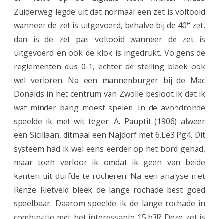
o
Zuiderweg legde uit dat normaal een zet is voltooid
l
e
wanneer de zet is uitgevoerd, behalve bij de 40
zet,
dan is de zet pas voltooid wanneer de zet is
l
uitgevoerd en ook de klok is ingedrukt. Volgens de
e
reglementen dus 0-1, echter de stelling bleek ook
.
wel verloren. Na een mannenburger bij de Mac
Donalds in het centrum van Zwolle besloot ik dat ik
wat minder bang moest spelen. In de avondronde
speelde ik met wit tegen A. Pauptit (1906) alweer
een Siciliaan, ditmaal een Najdorf met 6.Le3 Pg4. Dit
systeem had ik wel eens eerder op het bord gehad,
maar toen verloor ik omdat ik geen van beide
kanten uit durfde te rocheren. Na een analyse met
Renze Rietveld bleek de lange rochade best goed
speelbaar. Daarom speelde ik de lange rochade in
combinatie met het interessante 15.b3!? Deze zet is