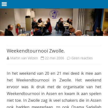
Ga
direct
naar
de
Weekendtournooi Zwolle.
inhoud
Martin van Velzen
22 mei 2006
Geen reacties
o
p
In het weekend van 20 en 21 mei deed ik mee aan
W
het Weekendtournooi in Zwolle. Het weekend
e
ervoor was ik druk met de organisatie van het
e
Weekendtournooi in Assen en kwam ik aan spelen
niet toe. In Zwolle zag ik veel schakers die in Assen
k
ook hadden meegedaan, zo ook Osama Sadallah