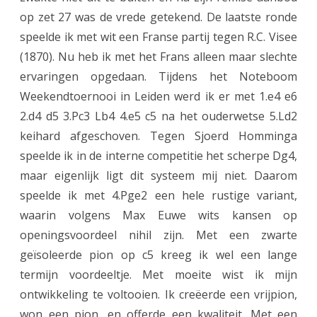
op zet 27 was de vrede getekend. De laatste ronde
speelde ik met wit een Franse partij tegen R.C. Visee
(1870). Nu heb ik met het Frans alleen maar slechte
ervaringen opgedaan. Tijdens het Noteboom
Weekendtoernooi in Leiden werd ik er met 1.e4 e6
2.d4 d5 3.Pc3 Lb4 4.e5 c5 na het ouderwetse 5.Ld2
keihard afgeschoven. Tegen Sjoerd Homminga
speelde ik in de interne competitie het scherpe Dg4,
maar eigenlijk ligt dit systeem mij niet. Daarom
speelde ik met 4.Pge2 een hele rustige variant,
waarin volgens Max Euwe wits kansen op
openingsvoordeel nihil zijn. Met een zwarte
geïsoleerde pion op c5 kreeg ik wel een lange
termijn voordeeltje. Met moeite wist ik mijn
ontwikkeling te voltooien. Ik creëerde een vrijpion,
won een pion, en offerde een kwaliteit. Met een