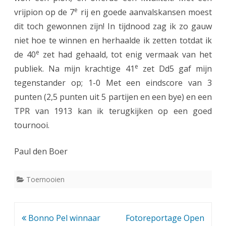
e
vrijpion op de 7
rij en goede aanvalskansen moest
dit toch gewonnen zijn! In tijdnood zag ik zo gauw
niet hoe te winnen en herhaalde ik zetten totdat ik
e
de 40
zet had gehaald, tot enig vermaak van het
e
publiek. Na mijn krachtige 41
zet Dd5 gaf mijn
tegenstander op; 1-0 Met een eindscore van 3
punten (2,5 punten uit 5 partijen en een bye) en een
TPR van 1913 kan ik terugkijken op een goed
tournooi.
Paul den Boer
Toernooien
Bericht
Bonno Pel winnaar
Fotoreportage Open