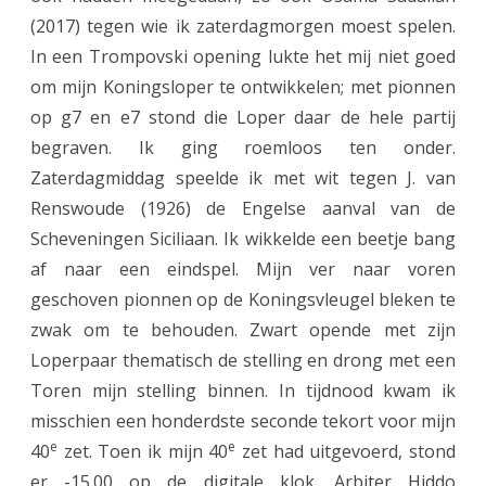
e
(2017) tegen wie ik zaterdagmorgen moest spelen.
n
In een Trompovski opening lukte het mij niet goed
d
om mijn Koningsloper te ontwikkelen; met pionnen
op g7 en e7 stond die Loper daar de hele partij
t
begraven. Ik ging roemloos ten onder.
o
Zaterdagmiddag speelde ik met wit tegen J. van
u
Renswoude (1926) de Engelse aanval van de
r
Scheveningen Siciliaan. Ik wikkelde een beetje bang
af naar een eindspel. Mijn ver naar voren
n
geschoven pionnen op de Koningsvleugel bleken te
o
zwak om te behouden. Zwart opende met zijn
o
Loperpaar thematisch de stelling en drong met een
i
Toren mijn stelling binnen. In tijdnood kwam ik
misschien een honderdste seconde tekort voor mijn
Z
e
e
40
zet. Toen ik mijn 40
zet had uitgevoerd, stond
w
er -15.00 op de digitale klok. Arbiter Hiddo