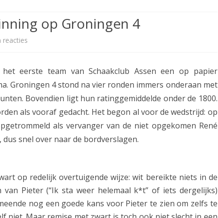
ETITIE
2025-2026
30-MINUTEN-COMPETITIE 2025-
KNSB-COMPETITIE
SNELSCHAAKKAMPIOENSCHAP
inning op Groningen 4
2026
MPETITIE
2025-2026
2025-2026
NOSBO-COMPETITIE
NOTABENE-COMPETITIE 2025-
 reacties
o
OMPETITIES
2025-2026
RAPIDKAMPIOENSCHAP 2025-
HISTORIE
2026
p
2026
r het eerste team van Schaakclub Assen een op papier
SNELSCHAAKKAMPIOENSCHAP
A
SPEELSCHEMA
JEUGD 2025-2026
a. Groningen 4 stond na vier ronden immers onderaan met
s
nten. Bovendien ligt hun ratinggemiddelde onder de 1800.
KNSB-RATINGLIJST
SPEELSCHEMA JEUGD
s
rden als vooraf gedacht. Het begon al voor de wedstrijd: op
ERELIJST SENIOREN
KNSB-JEUGDRATINGLIJST
opgetrommeld als vervanger van de niet opgekomen René
e
, dus snel over naar de bordverslagen.
n
NEDERLANDSE
DEELNEM
JEUGDKAMPIOENSCHAPPEN
ASSEN
1
ERELIJST JEUGD
wart op redelijk overtuigende wijze: wit bereikte niets in de
v
an Pieter (“Ik sta weer helemaal k*t” of iets dergelijks)
i
k meende nog een goede kans voor Pieter te zien om zelfs te
e
f niet. Maar remise met zwart is toch ook niet slecht in een