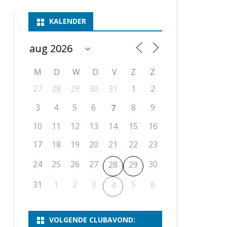
ASSEN 1
BSSK ASSEN
DEELNEMERSLIJST 2026
2026
B
KALENDER
ASSEN 2
ASSEN I
OPEN DRENTSE TOERNOOIEN
UITSLAGEN 2025
WEEKENDTOERNOOI
G
ASSEN 3
ASSEN II
KNSB-COMPETITIE
VERSLAG 2024
JEUGDTOERNOOI
E
NOSBO-BEKER
NOSBO-COMPETITIE
OPEN
P
M
D
W
D
V
Z
Z
UITSLAGEN 2024
RAPIDTOERNOOI
27
28
29
30
31
1
2
KNSB-JEUGDCOMPETITIE
T/M 1900
UITSLAGEN 2023
3
4
5
6
8
9
7
T/M 1700
10
11
12
13
14
15
16
17
18
19
20
21
22
23
ERS VAN SCHAAKCLUB
24
25
26
27
30
28
29
31
1
2
3
5
6
4
VOLGENDE CLUBAVOND: