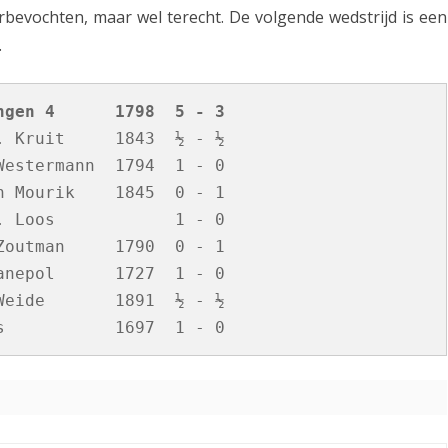
bevochten, maar wel terecht. De volgende wedstrijd is een
n
.
4
ngen 4      1798  5 - 3
 Kruit     1843  ½ - ½

estermann  1794  1 - 0

 Mourik    1845  0 - 1

 Loos            1 - 0

outman     1790  0 - 1

nepol      1727  1 - 0

eide       1891  ½ - ½
