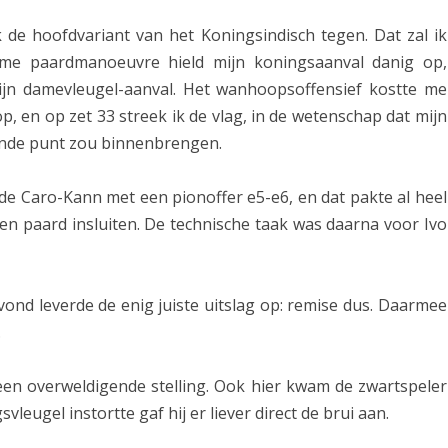
i
k de hoofdvariant van het Koningsindisch tegen. Dat zal ik
ame paardmanoeuvre hield mijn koningsaanval danig op,
n
zijn damevleugel-aanval. Het wanhoopsoffensief kostte me
g
p, en op zet 33 streek ik de vlag, in de wetenschap dat mijn
o
ende punt zou binnenbrengen.
p
 de Caro-Kann met een pionoffer e5-e6, en dat pakte al heel
G
een paard insluiten. De technische taak was daarna voor Ivo
r
o
vond leverde de enig juiste uitslag op: remise dus. Daarmee
n
.
i
n
l een overweldigende stelling. Ook hier kwam de zwartspeler
vleugel instortte gaf hij er liever direct de brui aan.
g
e