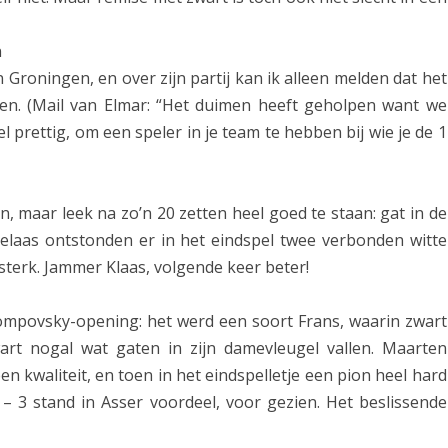
r
n
d
 Groningen, en over zijn partij kan ik alleen melden dat het
e
den. (Mail van Elmar: “Het duimen heeft geholpen want we
n
wel prettig, om een speler in je team te hebben bij wie je de 1
a
o
, maar leek na zo’n 20 zetten heel goed te staan: gat in de
v
 Helaas ontstonden er in het eindspel twee verbonden witte
e
 sterk. Jammer Klaas, volgende keer beter!
r
ompovsky-opening: het werd een soort Frans, waarin zwart
w
wart nogal wat gaten in zijn damevleugel vallen. Maarten
i
n kwaliteit, en toen in het eindspelletje een pion heel hard
4 – 3 stand in Asser voordeel, voor gezien. Het beslissende
n
n