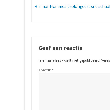
Bericht
Elmar Hommes prolongeert snelschaak
navigatie
Geef een reactie
Je e-mailadres wordt niet gepubliceerd.
Verei
REACTIE
*