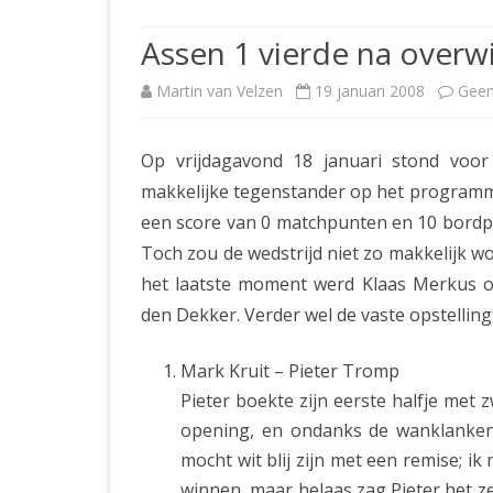
JUBILEUMBIJEENKOMST
KNSB-COMP
Assen 1 vierde na overw
JUBILEUMVIERKAMPEN
UITSLAGEN
NOSBO-CO
Martin van Velzen
19 januari 2008
Geen
INTERNE C
Op vrijdagavond 18 januari stond voo
makkelijke tegenstander op het programm
een score van 0 matchpunten en 10 bordpu
Toch zou de wedstrijd niet zo makkelijk wo
het laatste moment werd Klaas Merkus 
den Dekker. Verder wel de vaste opstelling
Mark Kruit – Pieter Tromp
Pieter boekte zijn eerste halfje met z
opening, en ondanks de wanklanken v
mocht wit blij zijn met een remise; i
winnen, maar helaas zag Pieter het zel