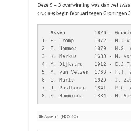
Deze 5 – 3 overwinning was dan wel zwaar
cruciale: begin februari tegen Groningen 3
   Assen          1826 - Groni
1. P. Tromp       1872 - M.J.W.
2. E. Hommes      1870 - N.S. W
3. K. Merkus      1683 - M. van
4. M. Dijkstra    1912 - E.J.T.
5. M. van Velzen  1763 - F.T. Z
6. I. Maris       1829 - J. Zwa
7. J. Posthoorn   1841 - P.C. W
Assen 1 (NOSBO)