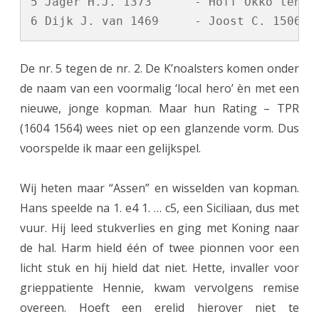
5 Jager H.J. 1373      - Hoff Okko ten 14
s
e
De nr. 5 tegen de nr. 2. De K’noalsters komen onder
:
de naam van een voormalig ‘local hero’ èn met een
2
nieuwe, jonge kopman. Maar hun Rating – TPR
B
(1604 1564) wees niet op een glanzende vorm. Dus
R
voorspelde ik maar een gelijkspel.
o
Wij heten maar “Assen” en wisselden van kopman.
n
Hans speelde na 1. e4 1. … c5, een Siciliaan, dus met
d
vuur. Hij leed stukverlies en ging met Koning naar
e
de hal. Harm hield één of twee pionnen voor een
licht stuk en hij hield dat niet. Hette, invaller voor
:
grieppatiente Hennie, kwam vervolgens remise
5
overeen. Hoeft een erelid hierover niet te
A