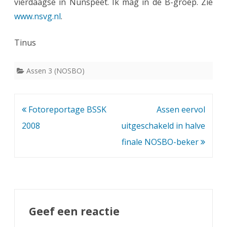
vierdaagse in Nunspeet. Ik mag in de B-groep. Zie
t
www.nsvg.nl
.
:
1
Tinus
.
Assen 3 (NOSBO)
5
–
Bericht
Fotoreportage BSSK
Assen eervol
4
navigatie
2008
uitgeschakeld in halve
.
finale NOSBO-beker
5
Geef een reactie