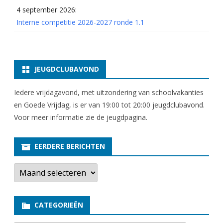
4 september 2026:
Interne competitie 2026-2027 ronde 1.1
JEUGDCLUBAVOND
Iedere vrijdagavond, met uitzondering van schoolvakanties
en Goede Vrijdag, is er van 19:00 tot 20:00 jeugdclubavond.
Voor meer informatie zie
de jeugdpagina
.
EERDERE BERICHTEN
E
e
r
d
e
CATEGORIEËN
r
e