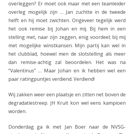
overleggen? Er moet ook maar met een teamleider
s
overleg mogelijk zijn … Jan zuchtte in de tweede
helft en hij moet zwichten. Ongeveer tegelijk werd
s
het ook remise bij Johan en mij. Bij hem in een
e
stelling met, naar zijn zeggen, enig voordeel; bij mij
n
met mogelijke winstkansen. Mijn partij kan wel in
3
het clubblad, hoewel men de slotstelling als meer
dan remise-achtig zal beoordelen. Het was na
–
“Valentinus” … Maar Johan en ik hebben wel een
J
paar ratingpuntjes verdiend. Verdiend!
H
K
Wij zakken weer een plaatsje en zitten net boven de
degradatiestreep. JH Kruit kon wel eens kampioen
r
worden.
u
i
Donderdag ga ik met Jan Boer naar de NVSG-