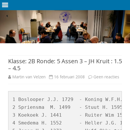
Ga
direct
naar
de
Klasse: 2B Ronde: 5 Assen 3 – JH Kruit : 1.5
inhoud
– 4.5
Martin van Velzen
16 februari 2008
Geen reacties
o
p
K
1 Boslooper J.J. 1729  - Koning W.F.H. 20
2 Spriensma  M. 1499   - Stuut H. 1595   
l
3 Koekoek J. 1441      - Ruiter Wim 1561 
a
4 Smedema H. 1552      - Heller J.G. 1480
s