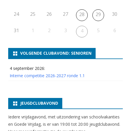
24
25
26
27
30
28
29
31
1
2
3
5
6
4
VOLGENDE CLUBAVOND: SENIOREN
4 september 2026:
Interne competitie 2026-2027 ronde 1.1
JEUGDCLUBAVOND
Iedere vrijdagavond, met uitzondering van schoolvakanties
en Goede Vrijdag, is er van 19:00 tot 20:00 jeugdclubavond.