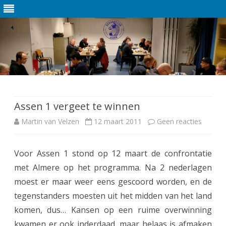
Ga
direct
naar
de
Assen 1 vergeet te winnen
inhoud
Martin van Velzen
12 maart 2011
Geen reacties
o
p
Voor Assen 1 stond op 12 maart de confrontatie
A
met Almere op het programma. Na 2 nederlagen
s
moest er maar weer eens gescoord worden, en de
s
tegenstanders moesten uit het midden van het land
komen, dus… Kansen op een ruime overwinning
e
kwamen er ook inderdaad, maar helaas is afmaken