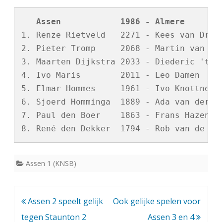
   Assen            1986 - Almere       
1. Renze Rietveld   2271 - Kees van Drune
2. Pieter Tromp     2068 - Martin van Gil
3. Maarten Dijkstra 2033 - Diederic 't Ho
4. Ivo Maris        2011 - Leo Damen     
5. Elmar Hommes     1961 - Ivo Knottnerus
6. Sjoerd Homminga  1889 - Ada van der Gi
7. Paul den Boer    1863 - Frans Hazenber
Assen 1 (KNSB)
Bericht
Assen 2 speelt gelijk
Ook gelijke spelen voor
navigatie
tegen Staunton 2
Assen 3 en 4