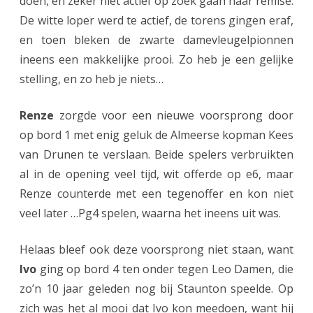
doen, en zeker niet actief op zoek gaan naar remise.
De witte loper werd te actief, de torens gingen eraf,
en toen bleken de zwarte damevleugelpionnen
ineens een makkelijke prooi. Zo heb je een gelijke
stelling, en zo heb je niets…
Renze
zorgde voor een nieuwe voorsprong door
op bord 1 met enig geluk de Almeerse kopman Kees
van Drunen te verslaan. Beide spelers verbruikten
al in de opening veel tijd, wit offerde op e6, maar
Renze counterde met een tegenoffer en kon niet
veel later …Pg4 spelen, waarna het ineens uit was.
Helaas bleef ook deze voorsprong niet staan, want
Ivo
ging op bord 4 ten onder tegen Leo Damen, die
zo’n 10 jaar geleden nog bij Staunton speelde. Op
zich was het al mooi dat Ivo kon meedoen, want hij