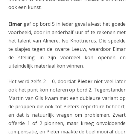
n
ook een kunst.
1
v
Elmar
gaf op bord 5 in ieder geval alvast het goede
voorbeeld, door in anderhalf uur af te rekenen met
e
het talent van Almere, Ivo Knottnerus. Die speelde
r
te slapjes tegen de zwarte Leeuw, waardoor Elmar
g
de stelling in zijn voordeel kon openen en
e
uiteindelijk materiaal kon winnen.
e
Het werd zelfs 2 – 0, doordat
Pieter
niet veel later
t
ook het punt kon noteren op bord 2. Tegenstander
t
Martin van Gils kwam met een dubieuze variant op
e
de proppen die ook tot Pieters repertoire behoort,
en dat is natuurlijk vragen om problemen. Zwart
w
offerde 1 of 2 pionnen, maar kreeg onvoldoende
i
compensatie, en Pieter maakte de boel mooi af door