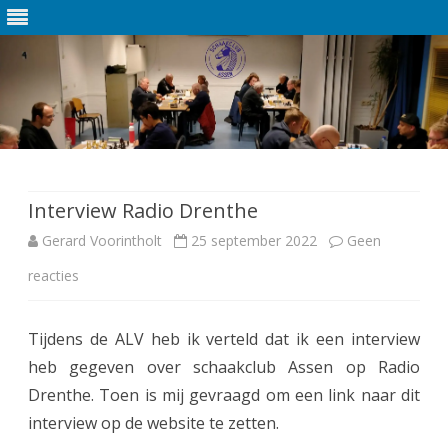
Ga
direct
naar
de
Interview Radio Drenthe
inhoud
Gerard Voorintholt
25 september 2022
Geen
reacties
o
p
Tijdens de ALV heb ik verteld dat ik een interview
I
heb gegeven over schaakclub Assen op Radio
n
Drenthe. Toen is mij gevraagd om een link naar dit
t
interview op de website te zetten.