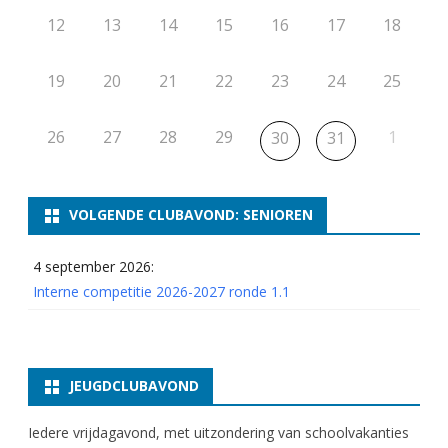
12
13
14
15
16
17
18
19
20
21
22
23
24
25
26
27
28
29
1
30
31
VOLGENDE CLUBAVOND: SENIOREN
4 september 2026:
Interne competitie 2026-2027 ronde 1.1
JEUGDCLUBAVOND
Iedere vrijdagavond, met uitzondering van schoolvakanties