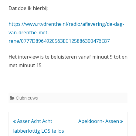
e
Dat doe ik hierbij:
r
v
https://www.rtvdrenthe.nl/radio/aflevering/de-dag-
van-drenthe-met-
i
rene/0777D8964920563EC125886300476E87
e
w
Het interview is te beluisteren vanaf minuut 9 tot en
R
met minuut 15.
a
d
i
Clubnieuws
o
D
Bericht
Asser Acht Acht
Apeldoorn- Assen
r
navigatie
labberlottig LOS te los