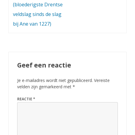
e
(bloederigste Drentse
n
veldslag sinds de slag
bij Ane van 1227)
t
h
e
Geef een reactie
Je e-mailadres wordt niet gepubliceerd.
Vereiste
velden zijn gemarkeerd met
*
REACTIE
*