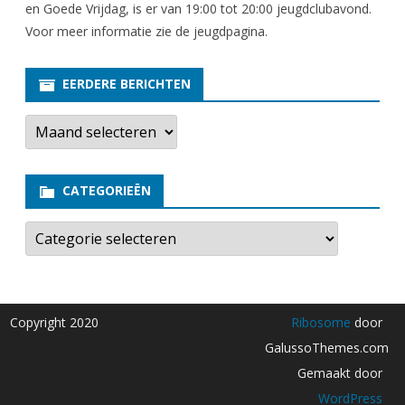
en Goede Vrijdag, is er van 19:00 tot 20:00 jeugdclubavond.
Voor meer informatie zie
de jeugdpagina
.
EERDERE BERICHTEN
E
e
r
d
e
CATEGORIEËN
r
e
b
C
e
a
r
t
i
e
c
g
h
o
t
r
Copyright 2020
Ribosome
door
e
i
n
e
GalussoThemes.com
ë
n
Gemaakt door
WordPress