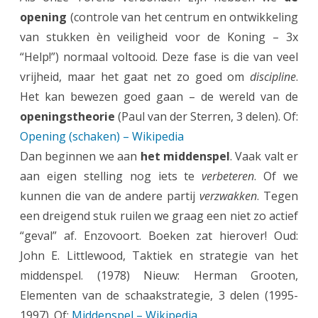
i
opening
(controle van het centrum en ontwikkeling
n
van stukken èn veiligheid voor de Koning – 3x
“Help!”) normaal voltooid. Deze fase is die van veel
u
vrijheid, maar het gaat net zo goed om
discipline
.
i
Het kan bewezen goed gaan – de wereld van de
n
openingstheorie
(Paul van der Sterren, 3 delen). Of:
g
Opening (schaken) – Wikipedia
Dan beginnen we aan
het middenspel
. Vaak valt er
s
aan eigen stelling nog iets te
verbeteren
. Of we
t
kunnen die van de andere partij
verzwakken
. Tegen
o
een dreigend stuk ruilen we graag een niet zo actief
r
“geval” af. Enzovoort. Boeken zat hierover! Oud:
John E. Littlewood, Taktiek en strategie van het
y
middenspel. (1978) Nieuw: Herman Grooten,
”
Elementen van de schaakstrategie, 3 delen (1995-
?
1997). Of:
Middenspel – Wikipedia