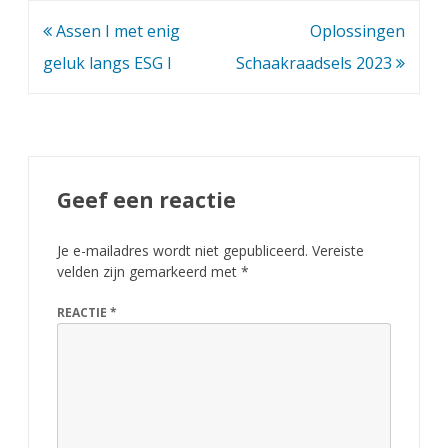
Bericht
Assen I met enig
Oplossingen
navigatie
geluk langs ESG I
Schaakraadsels 2023
Geef een reactie
Je e-mailadres wordt niet gepubliceerd.
Vereiste
velden zijn gemarkeerd met
*
REACTIE
*