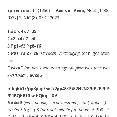
Spriensma, T.
(1356) –
Van der Veen
, Noël (1498)
[D32] ScA IC (8), 03.11.2023
1.d2–d4 d7–d5
2.c2–c4 e7–e6
3.Pg1–f3 Pg8–f6
4.Pb1–c3 c7–c5
Tarrasch Verdediging
(een gesloten
dus)
5.c4xd5
(op basis van ervaring; c4- pion was toch wat
kwetsbaar )
e6xd5
rnbqkb1r/pp3ppp/5n2/2pp4/3P4/2N2N2/PP2PPPP
/R1BQKB1R w KQkq – 0 6
6.d4xc5
(
een onnodige en onverstandige ruil, want … )
[
(beter:)
6.g2–g3
(om wat initiatief te houden)
Pb8–c6
7.Lf1–g2 c5xd4 8.Pf3xd4 Lf8–c5 9.Pd4–b3 Lc5–b6