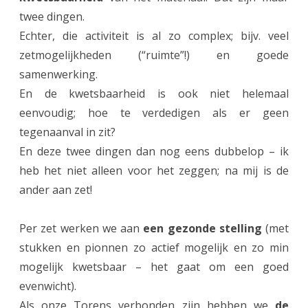
z
twee dingen.
e
Echter, die activiteit is al zo complex; bijv. veel
t
zetmogelijkheden (“ruimte”!) en goede
samenwerking.
t
En de kwetsbaarheid is ook niet helemaal
e
eenvoudig; hoe te verdedigen als er geen
n
tegenaanval in zit?
(
En deze twee dingen dan nog eens dubbelop – ik
heb het niet alleen voor het zeggen; na mij is de
“
ander aan zet!
a
c
Per zet werken we aan
een gezonde stelling
(met
o
stukken en pionnen zo actief mogelijk en zo min
mogelijk kwetsbaar – het gaat om een goed
n
evenwicht).
t
Als onze Torens verbonden zijn hebben we
de