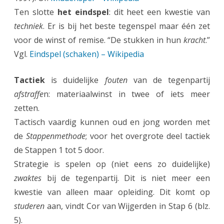
)
Ten slotte
het eindspel
: dit heet een kwestie van
techniek
. Er is bij het beste tegenspel maar één zet
voor de winst of remise. “De stukken in hun
kracht
.”
Vgl.
Eindspel (schaken) – Wikipedia
Tactiek
is duidelijke
fouten
van de tegenpartij
afstraffe
n: materiaalwinst in twee of iets meer
zetten.
Tactisch vaardig kunnen oud en jong worden met
de
Stappenmethode
; voor het overgrote deel tactiek
de Stappen 1 tot 5 door.
Strategie is spelen op (niet eens zo duidelijke)
zwaktes
bij de tegenpartij. Dit is niet meer een
kwestie van alleen maar opleiding. Dit komt op
studeren
aan, vindt Cor van Wijgerden in Stap 6 (blz.
5).