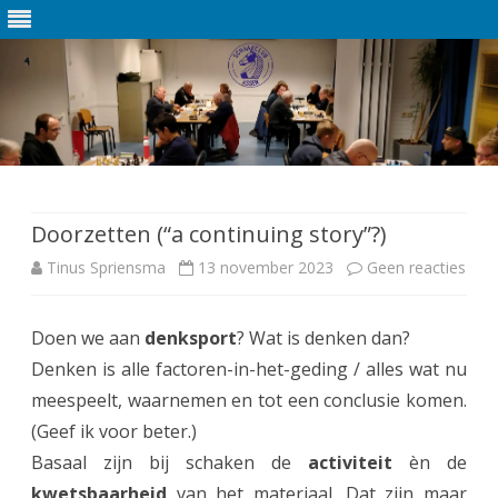
Ga
direct
naar
de
Doorzetten (“a continuing story”?)
inhoud
Tinus Spriensma
13 november 2023
Geen reacties
o
p
Doen we aan
denksport
? Wat is denken dan?
D
Denken is alle factoren-in-het-geding / alles wat nu
o
meespeelt, waarnemen en tot een conclusie komen.
o
(Geef ik voor beter.)
Basaal zijn bij schaken de
activiteit
èn de
r
kwetsbaarheid
van het materiaal. Dat zijn maar