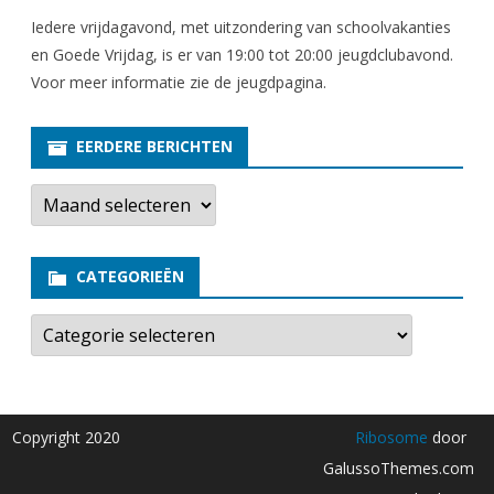
Iedere vrijdagavond, met uitzondering van schoolvakanties
en Goede Vrijdag, is er van 19:00 tot 20:00 jeugdclubavond.
Voor meer informatie zie
de jeugdpagina
.
EERDERE BERICHTEN
E
e
r
d
e
CATEGORIEËN
r
e
b
C
e
a
r
t
i
e
c
g
h
o
t
r
Copyright 2020
Ribosome
door
e
i
n
e
GalussoThemes.com
ë