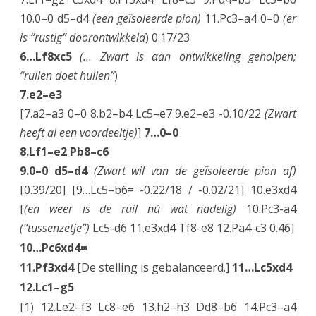
10.0–0 d5–d4
(een geïsoleerde pion)
11.Pc3–a4 0–0
(er
is “rustig” doorontwikkeld
) 0.17/23
6…Lf8xc5
(… Zwart is aan ontwikkeling geholpen;
“ruilen doet huilen”
)
7.e2–e3
[7.a2–a3 0–0 8.b2–b4 Lc5–e7 9.e2–e3 -0.10/22
(Zwart
heeft al een voordeeltje)
]
7…0–0
8.Lf1–e2 Pb8–c6
9.0–0 d5–d4
(Zwart wil van de geïsoleerde pion af)
[0.39/20] [9…Lc5–b6= -0.22/18 / -0.02/21] 10.e3xd4
[
(en weer is de ruil nú wat nadelig)
10.Pc3-a4
(“tussenzetje”)
Lc5-d6 11.e3xd4 Tf8-e8 12.Pa4-c3 0.46]
10…Pc6xd4=
11.Pf3xd4
[De stelling is gebalanceerd.]
11…Lc5xd4
12.Lc1–g5
[1) 12.Le2–f3 Lc8–e6 13.h2–h3 Dd8–b6 14.Pc3–a4