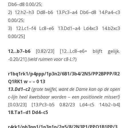
Db6–d8 0.00/25;
2) 12.h2–h3 Dd8–b6 13.Pc3–a4 Db6–d8 14.Pa4–c3
0.00/25;
3) 12.Lc1–f4 Lc8–e6 13.Dd1–a4 Ld4xc3 14.b2xc3
0.00/25]
12…b7–b6
[0.82/23] [12…Lc8–e6= blijft gelijk.
-0.20/21]
(veld ruimen voor c8-L:
?)
r1bq1rk1/p4ppp/1p3n2/6B1/3b4/2N5/PP2BPPP/R2
Q1RK1 w – – 0 13
13.Dd1–c2
(grote twijfel, want de Dame kan op de open
c-lijn heel kwetsbaar worden – een positionele misser!)
[0.03/23] [13.Pc3–b5 0.82/23 Ld4–c5 14.b2–b4]
18.Ta1–d1 Dd4–c5
r4rk1/pb3pp1/1p3n1p/2q5/8/2N3P1/PPQ1B1PP/3