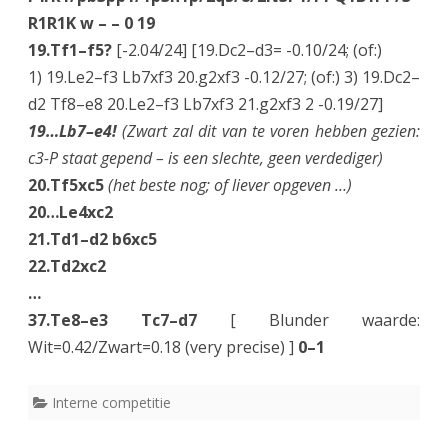
R1R1K w – – 0 19
19.Tf1–f5?
[-2.04/24] [19.Dc2–d3= -0.10/24; (of:)
1) 19.Le2–f3 Lb7xf3 20.g2xf3 -0.12/27; (of:) 3) 19.Dc2–
d2 Tf8–e8 20.Le2–f3 Lb7xf3 21.g2xf3 2 -0.19/27]
19…Lb7–e4!
(Zwart zal dit van te voren hebben gezien:
c3-P staat gepend – is een slechte, geen verdediger)
20.Tf5xc5
(het beste nog; of liever opgeven …)
20…Le4xc2
21.Td1–d2 b6xc5
22.Td2xc2
…
37.Te8–e3 Tc7–d7
[ Blunder waarde:
Wit=0.42/Zwart=0.18 (very precise) ]
0–1
Interne competitie