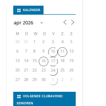
ASSEN 1
BSSK ASSEN
DEELNEMERSLIJST 2026
2026
B
KALENDER
ASSEN 2
ASSEN I
OPEN DRENTSE TOERNOOIEN
UITSLAGEN 2025
WEEKENDTOERNOOI
G
ASSEN 3
ASSEN II
KNSB-COMPETITIE
VERSLAG 2024
JEUGDTOERNOOI
E
NOSBO-BEKER
NOSBO-COMPETITIE
OPEN
P
M
D
W
D
V
Z
Z
UITSLAGEN 2024
RAPIDTOERNOOI
30
31
1
2
4
5
3
KNSB-JEUGDCOMPETITIE
T/M 1900
UITSLAGEN 2023
6
7
8
9
12
10
11
T/M 1700
13
14
15
18
19
16
17
ERS VAN SCHAAKCLUB
20
21
22
23
25
26
24
27
28
29
30
2
3
1
VOLGENDE CLUBAVOND:
SENIOREN