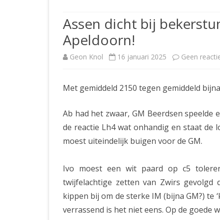
JUBILEUMBIJEENKOMST
KNSB-COMP
Assen dicht bij bekerst
JUBILEUMVIERKAMPEN
UITSLAGEN
NOSBO-CO
Apeldoorn!
INTERNE C
Geon Knol
16 januari 2025
Geen reacti
Met gemiddeld 2150 tegen gemiddeld bijna
Ab had het zwaar, GM Beerdsen speelde een
de reactie Lh4 wat onhandig en staat de 
moest uiteindelijk buigen voor de GM.
Ivo moest een wit paard op c5 tolere
twijfelachtige zetten van Zwirs gevolgd 
kippen bij om de sterke IM (bijna GM?) te ‘
verrassend is het niet eens. Op de goede w