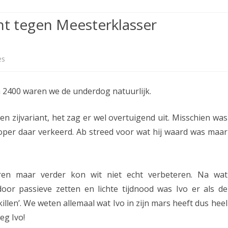
ETITIE
2025-2026
30-MINUTEN-COMPETITIE 2025-
KNSB-COMPETITIE
SNELSCHAAKKAMPIOENSCHAP
unt tegen Meesterklasser
2026
MPETITIE
2025-2026
2025-2026
NOSBO-COMPETITIE
NOTABENE-COMPETITIE 2025-
OMPETITIES
2025-2026
RAPIDKAMPIOENSCHAP 2025-
HISTORIE
2026
es
o
2026
SNELSCHAAKKAMPIOENSCHAP
p
SPEELSCHEMA
JEUGD 2025-2026
 2400 waren we de underdog natuurlijk.
A
KNSB-RATINGLIJST
SPEELSCHEMA JEUGD
s
 zijvariant, het zag er wel overtuigend uit. Misschien was
ERELIJST SENIOREN
KNSB-JEUGDRATINGLIJST
s
loper daar verkeerd. Ab streed voor wat hij waard was maar
e
NEDERLANDSE
DEELNEM
JEUGDKAMPIOENSCHAPPEN
ASSEN
n
ren maar verder kon wit niet echt verbeteren. Na wat
ERELIJST JEUGD
d
door passieve zetten en lichte tijdnood was Ivo er als de
i
killen’. We weten allemaal wat Ivo in zijn mars heeft dus heel
eg Ivo!
c