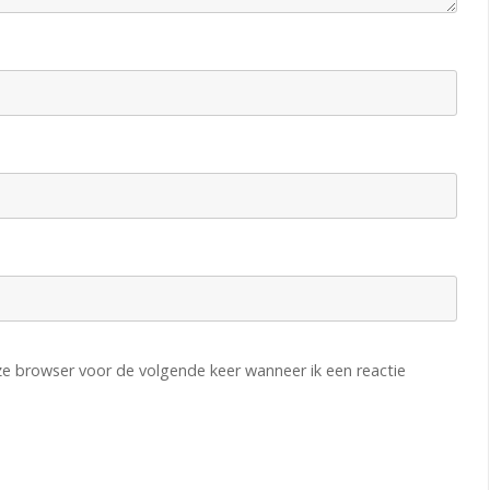
r
k
l
a
s
s
e
r
A
eze browser voor de volgende keer wanneer ik een reactie
p
e
l