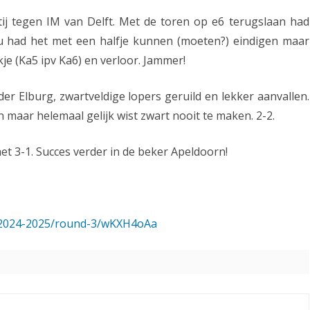
h
tij tegen IM van Delft. Met de toren op e6 terugslaan had
t
u had het met een halfje kunnen (moeten?) eindigen maar
je (Ka5 ipv Ka6) en verloor. Jammer!
b
i
er Elburg, zwartveldige lopers geruild en lekker aanvallen.
j
 maar helemaal gelijk wist zwart nooit te maken. 2-2.
b
t 3-1. Succes verder in de beker Apeldoorn!
e
k
e
r-2024-2025/round-3/wKXH4oAa
r
s
t
u