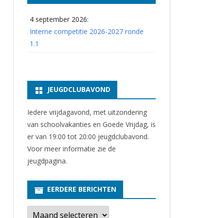
4 september 2026:
Interne competitie 2026-2027 ronde
1.1
JEUGDCLUBAVOND
Iedere vrijdagavond, met uitzondering
van schoolvakanties en Goede Vrijdag, is
er van 19:00 tot 20:00 jeugdclubavond.
Voor meer informatie zie
de
jeugdpagina
.
EERDERE BERICHTEN
E
e