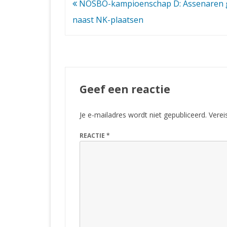
Bericht
NOSBO-kampioenschap D: Assenaren g
navigatie
naast NK-plaatsen
Geef een reactie
Je e-mailadres wordt niet gepubliceerd.
Verei
REACTIE
*