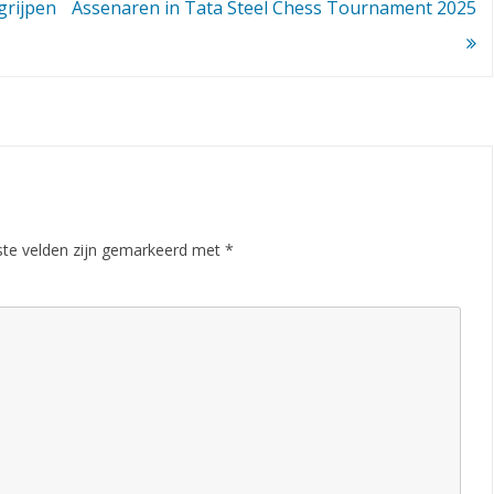
rijpen
Assenaren in Tata Steel Chess Tournament 2025
n
t
t
e
g
e
ste velden zijn gemarkeerd met
*
n
M
e
e
s
t
e