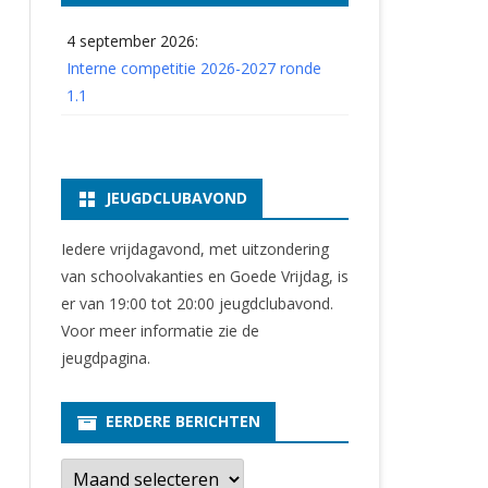
4 september 2026:
Interne competitie 2026-2027 ronde
1.1
JEUGDCLUBAVOND
Iedere vrijdagavond, met uitzondering
van schoolvakanties en Goede Vrijdag, is
er van 19:00 tot 20:00 jeugdclubavond.
Voor meer informatie zie
de
jeugdpagina
.
EERDERE BERICHTEN
E
e