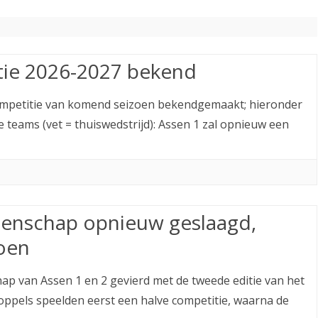
ETITIE
2025-2026
30-MINUTEN-COMPETITIE 2025-
KNSB-COMPETITIE
SNELSCHAAKKAMPIOENSCHAP
2026
MPETITIE
2025-2026
2025-2026
NOSBO-COMPETITIE
NOTABENE-COMPETITIE 2025-
OMPETITIES
2025-2026
tie 2026-2027 bekend
RAPIDKAMPIOENSCHAP 2025-
HISTORIE
2026
2026
ompetitie van komend seizoen bekendgemaakt; hieronder
SNELSCHAAKKAMPIOENSCHAP
SPEELSCHEMA
JEUGD 2025-2026
 teams (vet = thuiswedstrijd): Assen 1 zal opnieuw een
KNSB-RATINGLIJST
SPEELSCHEMA JEUGD
ERELIJST SENIOREN
KNSB-JEUGDRATINGLIJST
NEDERLANDSE
DEELNEM
enschap opnieuw geslaagd,
JEUGDKAMPIOENSCHAPPEN
ASSEN
oen
ERELIJST JEUGD
hap van Assen 1 en 2 gevierd met de tweede editie van het
pels speelden eerst een halve competitie, waarna de