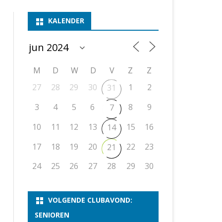
ASSEN 1
BSSK ASSEN
DEELNEMERSLIJST 2026
2026
B
KALENDER
ASSEN 2
ASSEN I
OPEN DRENTSE TOERNOOIEN
UITSLAGEN 2025
WEEKENDTOERNOOI
G
ASSEN 3
ASSEN II
KNSB-COMPETITIE
VERSLAG 2024
JEUGDTOERNOOI
E
NOSBO-BEKER
NOSBO-COMPETITIE
OPEN
P
M
D
W
D
V
Z
Z
UITSLAGEN 2024
RAPIDTOERNOOI
27
28
29
30
1
2
31
KNSB-JEUGDCOMPETITIE
T/M 1900
UITSLAGEN 2023
3
4
5
6
8
9
7
T/M 1700
10
11
12
13
15
16
14
ERS VAN SCHAAKCLUB
17
18
19
20
22
23
21
24
25
26
27
28
29
30
VOLGENDE CLUBAVOND:
SENIOREN