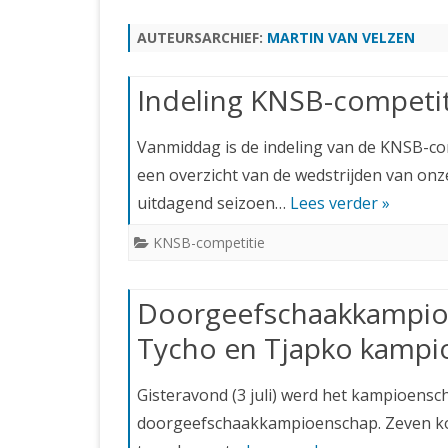
JUBILEUMBIJEENKOMST
KNSB-COMP
AUTEURSARCHIEF:
MARTIN VAN VELZEN
JUBILEUMVIERKAMPEN
UITSLAGEN
NOSBO-CO
INTERNE C
Indeling KNSB-competi
Vanmiddag is de indeling van de KNSB-c
een overzicht van de wedstrijden van onze
uitdagend seizoen…
Lees verder »
KNSB-competitie
Doorgeefschaakkampio
Tycho en Tjapko kampi
Gisteravond (3 juli) werd het kampioensc
doorgeefschaakkampioenschap. Zeven kop