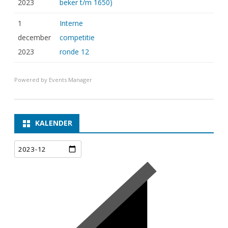
2023
beker t/m 1650)
1
Interne
december
competitie
2023
ronde 12
Powered by
Events Manager
KALENDER