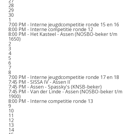
27
28
29
30
1
7:00 PM -
Interne jeugdcompetitie ronde 15 en 16
8:00 PM -
Interne competitie ronde 12
8:00 PM -
Het Kasteel - Assen (NOSBO-beker t/m
1650)
2
3
4
5
6
7
8
7:00 PM -
Interne jeugdcompetitie ronde 17 en 18
7:45 PM -
SISSA IV - Assen II
7:45 PM -
Assen - Spassky's (KNSB-beker)
7:45 PM -
Van der Linde - Assen (NOSBO-beker t/m
1900)
8:00 PM -
Interne competitie ronde 13
9
10
11
12
13
14