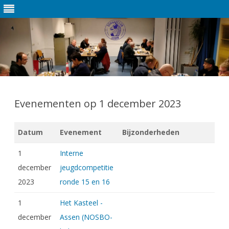
Ga
direct
naar
Evenementen op 1 december 2023
de
inhoud
Datum
Evenement
Bijzonderheden
1
Interne
december
jeugdcompetitie
2023
ronde 15 en 16
1
Het Kasteel -
december
Assen (NOSBO-