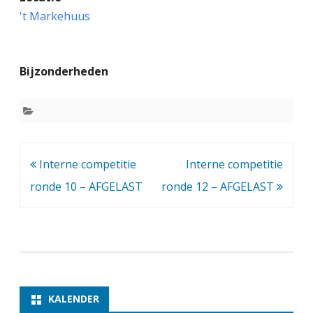
n
't Markehuus
t
e
Bijzonderheden
r
n
e
c
Bericht
Interne competitie
Interne competitie
o
navigatie
ronde 10 – AFGELAST
ronde 12 – AFGELAST
m
p
e
t
i
KALENDER