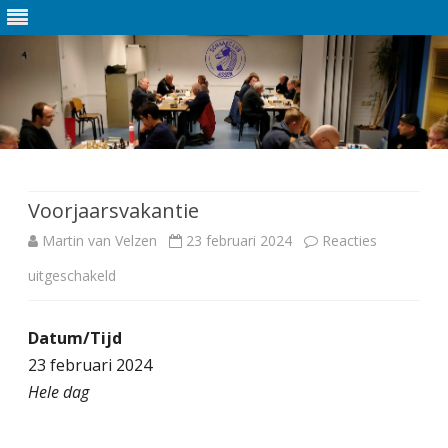
Ga
direct
naar
de
Voorjaarsvakantie
inhoud
Martin van Velzen
23 februari 2024
Reacties
uitgeschakeld
v
o
Datum/Tijd
o
23 februari 2024
r
Hele dag
V