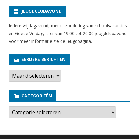
JEUGDCLUBAVOND
Iedere vrijdagavond, met uitzondering van schoolvakanties
en Goede Vrijdag, is er van 19:00 tot 20:00 jeugdclubavond.
Voor meer informatie zie
de jeugdpagina
.
EERDERE BERICHTEN
E
e
r
d
e
CATEGORIEËN
r
e
b
C
e
a
r
t
i
e
c
g
h
o
t
r