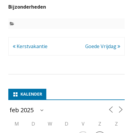
o
Bijzonderheden
o
r
j
a
Bericht
Kerstvakantie
Goede Vrijdag
a
navigatie
r
s
v
KALENDER
a
k
a
M
D
W
D
V
Z
Z
n