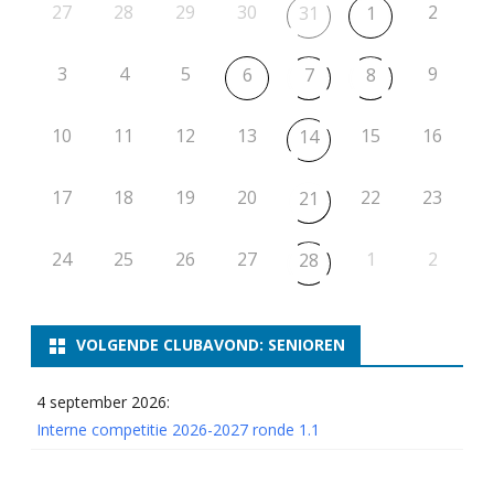
27
28
t
29
30
2
31
1
i
3
4
5
9
6
7
8
e
10
11
12
13
15
16
14
17
18
19
20
22
23
21
24
25
26
27
1
2
28
VOLGENDE CLUBAVOND: SENIOREN
4 september 2026:
Interne competitie 2026-2027 ronde 1.1