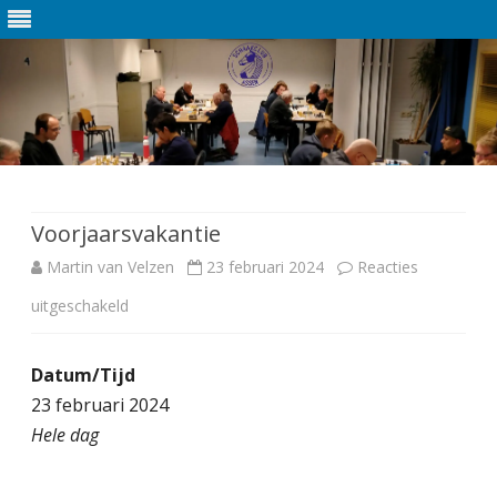
Ga
direct
naar
de
Voorjaarsvakantie
inhoud
Martin van Velzen
23 februari 2024
Reacties
uitgeschakeld
v
o
Datum/Tijd
o
23 februari 2024
r
Hele dag
V