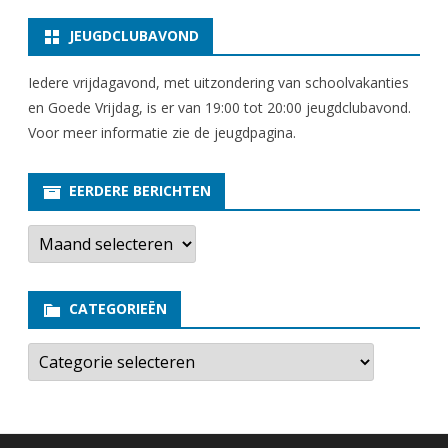
JEUGDCLUBAVOND
Iedere vrijdagavond, met uitzondering van schoolvakanties
en Goede Vrijdag, is er van 19:00 tot 20:00 jeugdclubavond.
Voor meer informatie zie
de jeugdpagina
.
EERDERE BERICHTEN
E
e
r
d
e
CATEGORIEËN
r
e
b
C
e
a
r
t
i
e
c
g
h
o
t
r