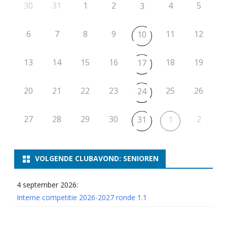
30
31
t
1
2
4
5
3
i
6
7
8
9
11
12
10
e
13
14
15
16
18
19
17
20
21
22
23
25
26
24
27
28
29
30
2
31
1
VOLGENDE CLUBAVOND: SENIOREN
4 september 2026:
Interne competitie 2026-2027 ronde 1.1