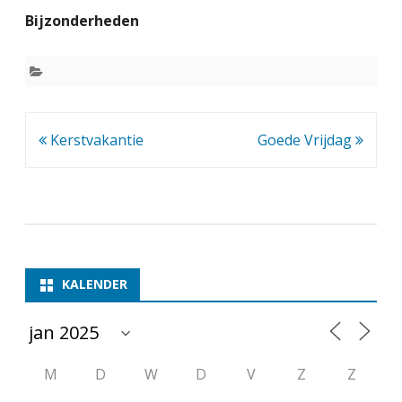
o
Bijzonderheden
o
r
j
a
Bericht
Kerstvakantie
Goede Vrijdag
a
navigatie
r
s
v
KALENDER
a
k
a
M
D
W
D
V
Z
Z
n