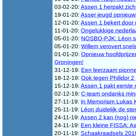
03-02-20:
Assen 1 herpakt zich
19-01-20:
Asser jeugd opnieuw 
12-01-20:
Assen 1 bekert door 
11-01-20:
Ongelukkige nederla
05-01-20:
NOSBO-PJK: Léon stu
05-01-20:
Willem verovert sne
01-01-20:
Opnieuw hoofdprijzen
Groningen!
31-12-19:
Een leerzaam pionnen
18-12-19:
Ook tegen Philidor 
15-12-19:
Assen 1 pakt eerste 
02-12-19:
C-team ondanks mind
27-11-19:
In Memoriam Lukas K
25-11-19:
Léon duidelijk de st
24-11-19:
Assen 2 kan (nog) nie
24-11-19:
Een kleine FISSA: As
20-11-19:
Schaakraadsels 2019