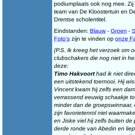
podiumplaats ook nog mee. Zi
team van De Kloostertuin en De
Drentse scholentitel.
Eindstanden:
Blauw
-
Groen
-
S
Foto's
zijn te vinden op
onze F
(P.S. Ik kreeg het verzoek om
clubschakers die nog niet in he
deze:
Timo Hakvoort
had ik niet dir
een uitstekend toernooi. Hij wi
Vincent kwam hij zelfs een da
verrassend eeuwig schaakje toes
minder dan de groepswinnaar, 
zijn favorietenrol niet waarma
en Jiske viel hij zelfs buiten de 
derde ronde van Abedin en liep