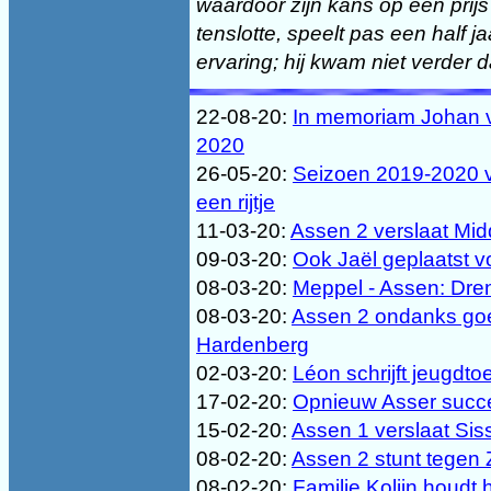
waardoor zijn kans op een prij
tenslotte, speelt pas een half j
ervaring; hij kwam niet verder 
22-08-20:
In memoriam Johan va
2020
26-05-20:
Seizoen 2019-2020 vo
een rijtje
11-03-20:
Assen 2 verslaat Mid
09-03-20:
Ook Jaël geplaatst v
08-03-20:
Meppel - Assen: Dren
08-03-20:
Assen 2 ondanks goe
Hardenberg
02-03-20:
Léon schrijft jeugdt
17-02-20:
Opnieuw Asser succ
15-02-20:
Assen 1 verslaat Sis
08-02-20:
Assen 2 stunt tegen 
08-02-20:
Familie Kolijn houdt