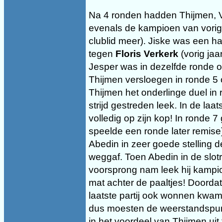
Na 4 ronden hadden Thijmen, 
evenals de kampioen van vorig
clublid meer). Jiske was een h
tegen
Floris Verkerk
(vorig ja
Jesper was in dezelfde ronde o
Thijmen versloegen in ronde 5 
Thijmen het onderlinge duel in r
strijd gestreden leek. In de laa
volledig op zijn kop! In ronde 
speelde een ronde later remise)
Abedin in zeer goede stelling d
weggaf. Toen Abedin in de slo
voorsprong nam leek hij kampi
mat achter de paaltjes! Doorda
laatste partij ook wonnen kwam
dus moesten de weerstandspunt
in het voordeel van Thijmen uit