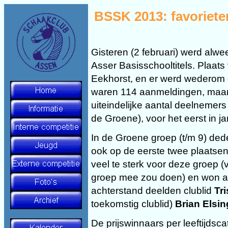
BSSK 2013: favorieten
Gisteren (2 februari) werd alwe
Asser Basisschooltitels. Plaa
Eekhorst, en er werd wederom g
waren 114 aanmeldingen, maar
uiteindelijke aantal deelnemers
de Groene), voor het eerst in 
In de Groene groep (t/m 9) ded
ook op de eerste twee plaatse
veel te sterk voor deze groep 
groep mee zou doen) en won al z
achterstand deelden clublid
Tr
toekomstig clublid)
Brian Elsi
De prijswinnaars per leeftijdsca