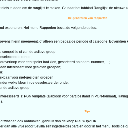
k niets te doen om de ranglijst te maken. Ga naar het tabblad Ranglijst; de nieuwe ra
He genereren van rapporten
tand exporteren. Het menu Rapporten bevat de volgende opties:
egevens hierin meeneemt, of alleen een bepaalde periode of categorie. Bovendien k
e competitie of van de actieve groep;
eselecteerde ronde;
scoreverloop voor een speler laat zien, gesorteerd op naam, nummer, …;
 alleen interessant voor gesloten groepen;
r;
uikbaar voor niet-gesloten groepen;
ander welke kleur in de geselecteerde ronde;
er de actieve groep.
geïnteresseerd is: PGN template (sjabloon voor partijbestand in PGN-formaat), Rati
is.
Tips
n of wat dan ook aanmaken, gebruik dan de knop Nieuw ipv OK.
 dan alle vrije (door Sevilla zelf ingedeelde) partijen door in het menu Tools de opt