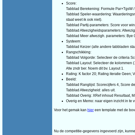
Score:
Tabblad Berekening: Formule Par×TgsW / P
Tabblad Speler-waardering: Waarderingsme
staat weet ik ook niet).
Tabblad Partij-parameters: Score voor wins
Tabblad Afwezigheidsparameters: Afwezig v
Tabblad Meer afwezigh. parameters: Bye 0.6
Systeem:
Tabblad Keizer (alle andere tabbladen staan
Rangschikking:
Tabblad Volgorde: Selecteer de criteria 
Tabblad Layout: Selecteer de kolommen (16
Afw zndr ber. Noem dit bv. Layout 1.
Rating: K factor 20; Rating iteratie Gee
Beeld:
Tabblad Ranglijst: Scorecijfers 4, Score de
Tabblad Afwezigheid: alles uit.
Tabblad Overig: XRef inhoud Resultaat, Ma
Overig en Memo: naar eigen inzicht in te v
Voor het gemak kan
hier
een template met de bove
Nu de competitie-gegevens ingevoerd zijn, kunnen