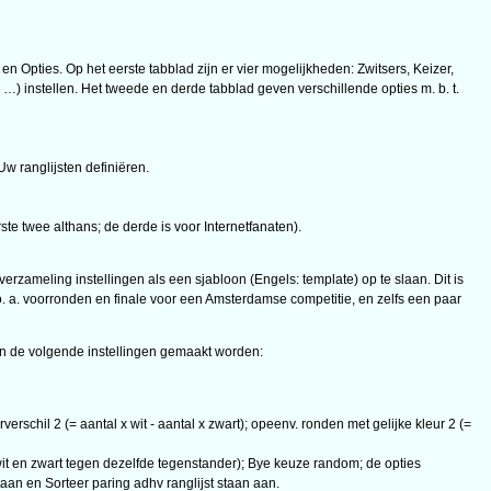
 en Opties. Op het eerste tabblad zijn er vier mogelijkheden: Zwitsers, Keizer,
) instellen. Het tweede en derde tabblad geven verschillende opties m. b. t.
Uw ranglijsten definiëren.
te twee althans; de derde is voor Internetfanaten).
verzameling instellingen als een sjabloon (Engels: template) op te slaan. Dit is
o. a. voorronden en finale voor een Amsterdamse competitie, en zelfs een paar
n de volgende instellingen gemaakt worden:
rschil 2 (= aantal x wit - aantal x zwart); opeenv. ronden met gelijke kleur 2 (=
wit en zwart tegen dezelfde tegenstander); Bye keuze random; de opties
taan en Sorteer paring adhv ranglijst staan aan.