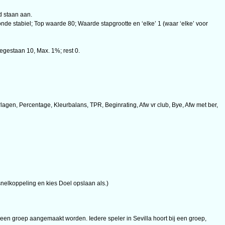
d staan aan.
 stabiel; Top waarde 80; Waarde stapgrootte en ‘elke’ 1 (waar ‘elke’ voor
egestaan 10, Max. 1%; rest 0.
agen, Percentage, Kleurbalans, TPR, Beginrating, Afw vr club, Bye, Afw met ber,
nelkoppeling en kies Doel opslaan als.)
een groep aangemaakt worden. Iedere speler in Sevilla hoort bij een groep,