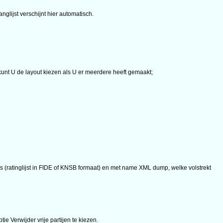
nglijst verschijnt hier automatisch.
unt U de layout kiezen als U er meerdere heeft gemaakt;
ngs (ratinglijst in FIDE of KNSB formaat) en met name XML dump, welke volstrekt
ie Verwijder vrije partijen te kiezen.