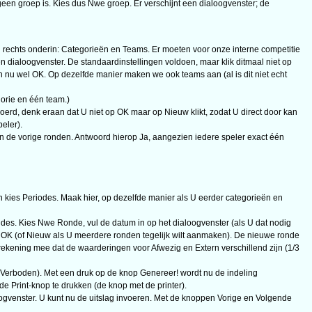
geen groep is. Kies dus Nwe groep. Er verschijnt een dialoogvenster; de
rechts onderin: Categorieën en Teams. Er moeten voor onze interne competitie
 dialoogvenster. De standaardinstellingen voldoen, maar klik ditmaal niet op
u wel OK. Op dezelfde manier maken we ook teams aan (al is dit niet echt
orie en één team.)
oerd, denk eraan dat U niet op OK maar op Nieuw klikt, zodat U direct door kan
eler).
in de vorige ronden. Antwoord hierop Ja, aangezien iedere speler exact één
kies Periodes. Maak hier, op dezelfde manier als U eerder categorieën en
ndes. Kies Nwe Ronde, vul de datum in op het dialoogvenster (als U dat nodig
op OK (of Nieuw als U meerdere ronden tegelijk wilt aanmaken). De nieuwe ronde
 rekening mee dat de waarderingen voor Afwezig en Extern verschillend zijn (1/3
n (Verboden). Met een druk op de knop Genereer! wordt nu de indeling
e Print-knop te drukken (de knop met de printer).
loogvenster. U kunt nu de uitslag invoeren. Met de knoppen Vorige en Volgende