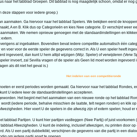
 dus naar het tabblad Groepen. Dit tabblad is nog maagdelijk schoon, omdat er nog 
 deze stappen voor iedere groep.)
 aanmaken. Ga hiervoor naar het tabblad Spelers. We bekijken eerst de knoppen 
kt, A en B. Klik dus op Categorieën en kies Nwe categorie. Er verschijnt weer een
 aanmaken. We nemen opnieuw genoegen met de standaardinstellingen en klikken n
 extern.
overigens al ingebakken. Bovendien bevat iedere competitie automatisch één categ
n voer voor de eerste speler de gegevens correct in. Als U een speler heeft ingev
rd ingevoerd, dan kunt U hem altijd wijzigen (Wijz. Speler) of verwijderen (Verw Sp
eler invoert, zal Sevilla vragen of de speler als Geen lid moet worden ingevoerd 
en als dit niet het geval is.)
Het indelen van een competitieronde
ten er eerst periodes worden gemaakt. Ga hiervoor naar het tabblad Rondes, en 
 kunt U iedere keer de standaardinstellingen accepteren.
cent geworden. Het begint met het aanmaken van een nieuwe ronde op het tabblad Ro
d wordt (iedere periode, behalve misschien de laatste, telt negen ronden) en klik 
fwezigheden. Hier voert U de spelers in die afwezig zijn of extern spelen; houd er
 tabblad Partijen. U kunt hier partijen vastleggen (Nwe Partij) of juist voorkome
abblad Afwezigheden. U kunt de indeling, inclusief afwezigen, nu printen door op d
d. Als U een partij dubbelklikt, verschijnen de gegevens van die partij in een dia
nodig om iedere partij apart te openen.