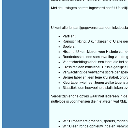
Met de uitslagen correct ingevoerd hoeft U feitelij
U kunt allerlei partijgegevens naar een tekstbes
Partijen;
Rangschikking: U kunt kiezen of U alle g
Spelers;
Historie: U kunt kiezen voor Historie van d
Rondedossier: een samenvatting van de g
Voortschreidingstabel: een tabel die het 
Cross ref: een kruistabel. Dit is eigenlijk
Verwachting: de verwachte score per spele
Berger tabellen; een lege kruistabel, onbr
Kleurtabel: wie heeft tegen welke tegenst
Statistiek: een hoeveelheid statistieken ov
Verder zijn er drie opties waar niet iedereen in 
nutteloos is voor mensen die niet weten wat XML 
Wilt U meerdere groepen, spelers, ronde
Wilt U een ronde opnieuw indelen, verwijder