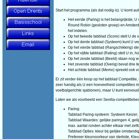
Start het programma (als dat nodig is). U komt aut
Het eerste (Paring) is het belangrijkste; U
Round Robin (gesloten groep) en Amsterdam
het indelen.
Op het tweede tabblad (Score) stelt U de 
Op het derde tabblad (Systeem) kunt U ver
Op het vierde tabblad (Rangschikking) stel
Op het vijfde tabblad (Rating) stelt U in,
Op het zesde tabblad (Beeld) staan nog wat
Het zevende tabblad (Overig) bevat drie te
Het achtste tabblad (Memo) spreekt ook vo
Er zit verder één knop op het tabblad Competitie, 
zeer handig als U een hoeveelheid competities met
voetbalgerichte sjablonen), maar U kunt eenvoudi
Laten we als voorbeeld een Sevilla-competitieb
Paring:
Tabblad Paring-systeem: Systeem Keizer; v
Tabblad Waardes: gelijke paringen 4; gelij
max. aantal ronden achter elkaar met zelfd
Tabblad Opties: kleur bij gelijke omstand
Prefereer kleurvoorkeur van sterkste, Kleu