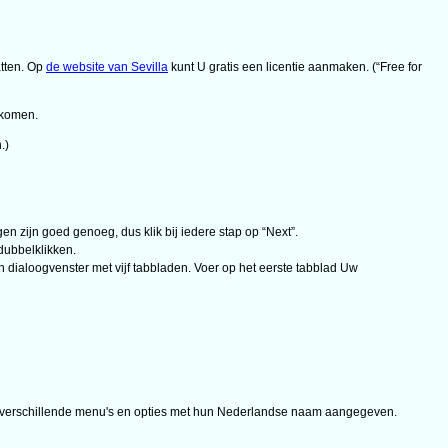
atten. Op
de website van Sevilla
kunt U gratis een licentie aanmaken. (“Free for
e komen.
.)
n zijn goed genoeg, dus klik bij iedere stap op “Next”.
dubbelklikken.
n dialoogvenster met vijf tabbladen. Voer op het eerste tabblad Uw
de verschillende menu's en opties met hun Nederlandse naam aangegeven.