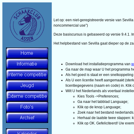
Let op: een niet-geregistreerde versie van Sevil
noncommercial use”)
Deze basiscursus is gebaseerd op versie 9.4.1. Inm
Het helpbestand van Sevilla gaat dieper op de zaa
Download het installatieprogramma van
w
Ga naar de map waar U het programma heeft
Als het goed is staat er een snelkoppelin
Als U een licentie heeft aangemaakt (sterk
licentiegegevens (naam en code) in. Klik 
Wilt U het Nederlands als voertaal instelle
Kies Tools ->Preferences;
Ga naar het tabblad Language;
Klik op de knop Language;
Zoek naar het bestand nederlands.la
Herhaal de laatste twee stappen: k
Klik op OK. Gefeliciteerd! Uw exe