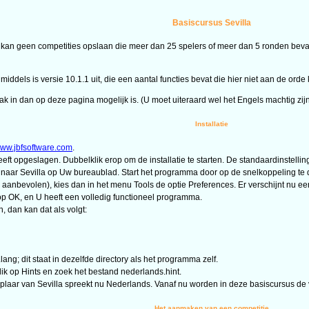
Basiscursus Sevilla
la kan geen competities opslaan die meer dan 25 spelers of meer dan 5 ronden bev
iddels is versie 10.1.1 uit, die een aantal functies bevat die hier niet aan de ord
k in dan op deze pagina mogelijk is. (U moet uiteraard wel het Engels machtig zijn
Installatie
ww.jbfsoftware.com
.
 opgeslagen. Dubbelklik erop om de installatie te starten. De standaardinstellinge
g naar Sevilla op Uw bureaublad. Start het programma door op de snelkoppeling te 
 aanbevolen), kies dan in het menu Tools de optie Preferences. Er verschijnt nu ee
op OK, en U heeft een volledig functioneel programma.
n, dan kan dat als volgt:
ng; dit staat in dezelfde directory als het programma zelf.
lik op Hints en zoek het bestand nederlands.hint.
mplaar van Sevilla spreekt nu Nederlands. Vanaf nu worden in deze basiscursus 
Het aanmaken van een competitie