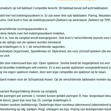
omatisch op het tabblad Competitie terecht. Dit tabblad bevat zelf acht tabbladen:
 stelt hier het indelingssysteem in. Er zijn weer drie sub-tabbladen: Paring, Waardes
s. Ook kunt U hier de indelingsvariant (Zwitsers op weerstand, Zwitsers op TPR, …
verschillende scoringsparameters in.
dere details over het indelingssysteem instellen.
t U in, hoe de ranglijst wordt weergegeven. Ook kunt U verschillende layouts voor 
 hoe de ratings van de spelers worden berekend.
 instellingen m. b. t. de verschillende rapporten.
kstvakjes Organisatie, Speeltempo en Stylesheet, die voor zichzelf spreken (de eers
or zich.
die zeer interessant kan zijn: Open sjabloon. Sevilla biedt de mogelijkheid om een 
 dezelfde instellingen wilt creëren. Er is een aantal sjablonen voorgedefinieerd (
g Uw eigen sjabloon maken, door een lege competitie als sjabloon op te slaan.
estand maken voor de Schaakclub Assen. Op de verschillende tabbladen moeten da
ariant Rangschikking (Keizer op ranglijst).
ke paringen per periode 1; ronden tussen gelijke paringen 9; max. toegestaan kleurve
e kleur); geen bye voor top 15; overige instellingen 0.
igheden random (willekeurig); Onderlinge kleur-voorkeur alternerend (afwisselend 
rberekening op afg. partijen, Regl. uitslagen als bye, Paring van teamgenoten toes