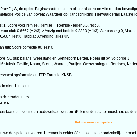
ar×EigW; de opties Beginwaarde optellen bij totaalscore en Alle ronden bevestig
thode Positie van boven; Waardeer op Rangschikking; Herwaardering Laatste ronde
t 1, Score voor remise, Remise +, Remise - ieder 0.5, rest 0.
oor club 0.6667 (= 2/3); Afwezig met bericht 0.3333 (= 1/3); Aanpassing 0, Max. to
667, rest 0. Tabblad Afronding: alles uit.
 uit): Score correctie 80, rest 0.
Score, SG sub balans, Weerstand en Sonneborn Berger. Noem dit bv. Volgorde 1.
 stuks!): Positie, Naam, Score, Waarde, Partijen, Overwinningen, Remises, Nederl
n; Verwachtingsformule en TPR Formule KNSB.
cimalen 1, rest uit.
trix header Index.
ullen.
nstaande instellingen gedownload worden. (Klik met de rechter muisknop op de s
Het invoeren van spelers
 we de spelers invoeren. Hiervoor is echter één tussenstap noodzakelijk: er moet 