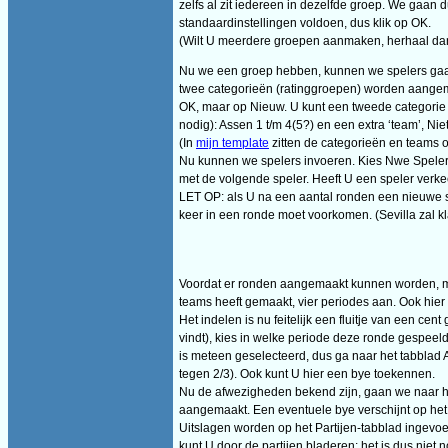
zelfs al zit iedereen in dezelfde groep. We gaan
standaardinstellingen voldoen, dus klik op OK.
(Wilt U meerdere groepen aanmaken, herhaal dan
Nu we een groep hebben, kunnen we spelers gaan
twee categorieën (ratinggroepen) worden aangemaa
OK, maar op Nieuw. U kunt een tweede categorie
nodig): Assen 1 t/m 4(5?) en een extra ‘team’, Niet
(In
mijn template
zitten de categorieën en teams 
Nu kunnen we spelers invoeren. Kies Nwe Speler e
met de volgende speler. Heeft U een speler verkee
LET OP: als U na een aantal ronden een nieuwe sp
keer in een ronde moet voorkomen. (Sevilla zal klag
Voordat er ronden aangemaakt kunnen worden, moe
teams heeft gemaakt, vier periodes aan. Ook hier
Het indelen is nu feitelijk een fluitje van een 
vindt), kies in welke periode deze ronde gespeel
is meteen geselecteerd, dus ga naar het tabblad A
tegen 2/3). Ook kunt U hier een bye toekennen.
Nu de afwezigheden bekend zijn, gaan we naar het
aangemaakt. Een eventuele bye verschijnt op het t
Uitslagen worden op het Partijen-tabblad ingevoer
kunt U door de partijen bladeren; het is dus niet 