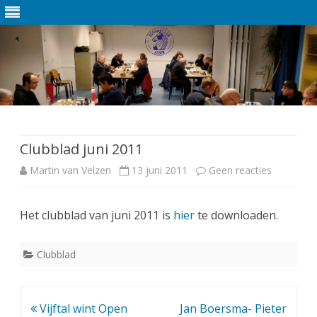
Ga
direct
naar
de
Clubblad juni 2011
inhoud
Martin van Velzen
13 juni 2011
Geen reacties
o
p
Het clubblad van juni 2011 is
hier
te downloaden.
C
l
Clubblad
u
b
Bericht
Vijftal wint Open
Jan Boersma- Pieter