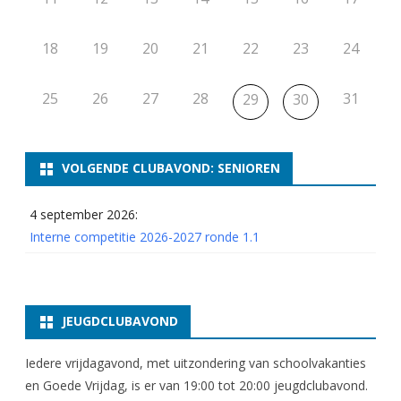
18
19
20
21
22
23
24
25
26
27
28
31
29
30
VOLGENDE CLUBAVOND: SENIOREN
4 september 2026:
Interne competitie 2026-2027 ronde 1.1
JEUGDCLUBAVOND
Iedere vrijdagavond, met uitzondering van schoolvakanties
en Goede Vrijdag, is er van 19:00 tot 20:00 jeugdclubavond.