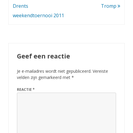
b
navigatie
Drents
Tromp
l
weekendtoernooi 2011
a
d
j
u
Geef een reactie
n
Je e-mailadres wordt niet gepubliceerd.
Vereiste
i
velden zijn gemarkeerd met
*
2
REACTIE
*
0
1
1