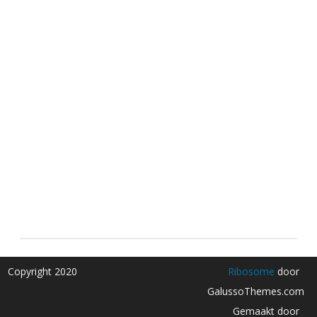
Copyright 2020
Ribosome
door
GalussoThemes.com
Gemaakt door