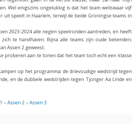
m
n. Wel enigszins ongelukkig is dat het team weliswaar vijf
g
p
 uit speelt in Haarlem, terwijl de beide Groningse teams in
a
e
zoen 2023-2024 alle negen speelronden aantreden, en heeft
t
zich te handhaven. Bijna alle teams zijn oude bekenden;
i
van Assen 2 geweest.
t
se proberen aan te tonen dat het team toch echt een klasse
i
kampen op het programma: de drievoudige wedstrijd tegen
e
nde, en de dubbele wedstrijden tegen Tjonger Aa Linde en
2
0
1
–
Assen 2
–
Assen 3
2
6
-