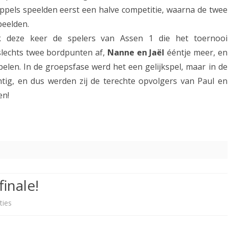
n
els speelden eerst een halve competitie, waarna de twee
o
peelden.
o
k deze keer de spelers van Assen 1 die het toernooi
lechts twee bordpunten af,
Nanne en Jaël
ééntje meer, en
r
len. In de groepsfase werd het een gelijkspel, maar in de
g
ig, en dus werden zij de terechte opvolgers van Paul en
e
en!
e
f
s
c
h
inale!
a
ties
o
a
p