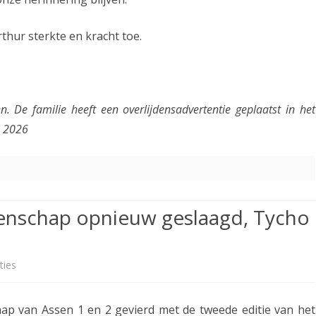
i
thur sterkte en kracht toe.
n
g
a
n. De familie heeft een overlijdensadvertentie geplaatst in het
o
i 2026
v
e
r
nschap opnieuw geslaagd, Tycho
l
e
ties
o
d
p
e
hap van Assen 1 en 2 gevierd met de tweede editie van het
D