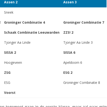
Assen 2
Assen 3
m
e
Sneek
S
l
j
2
Groninger Combinatie 4
Groninger Combinatie 7
i
o
Schaak Combinatie Leeuwarden
ZZS! 2
n
e
g
Tjonger Aa Linde
Tjonger Aa Linde 3
r
K
SISSA 2
SISSA 6
d
N
Hoogeveen
Apeldoorn 6
H
S
o
ZSG
ESG 2
B
m
ESG
Groninger Combinatie 8
-
m
c
Voorst
i
o
n
en tegemoet gaan in de eerste klasse, maar zal naar mijn