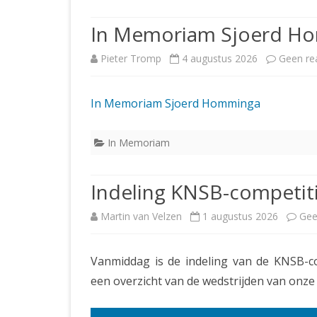
JUBILEUMBIJEENKOMST
KNSB-COMP
In Memoriam Sjoerd H
JUBILEUMVIERKAMPEN
UITSLAGEN
NOSBO-CO
Pieter Tromp
4 augustus 2026
Geen re
INTERNE C
In Memoriam Sjoerd Homminga
In Memoriam
Indeling KNSB-competit
Martin van Velzen
1 augustus 2026
Gee
Vanmiddag is de indeling van de KNSB-
een overzicht van de wedstrijden van onze