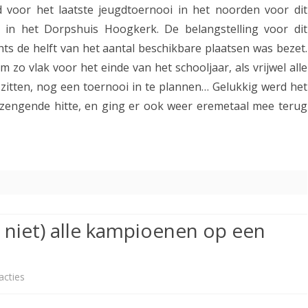
k
d voor het laatste jeugdtoernooi in het noorden voor dit
O
k
ijd in het Dorpshuis Hoogkerk. De belangstelling voor dit
o
chts de helft van het aantal beschikbare plaatsen was bezet.
a
k
m zo vlak voor het einde van het schooljaar, als vrijwel alle
m
zitten, nog een toernooi in te plannen… Gelukkig werd het
A
p
zengende hitte, en ging er ook weer eremetaal mee terug
s
i
s
o
e
e
r
n
s
s
 niet) alle kampioenen op een
u
c
c
h
acties
o
c
a
p
e