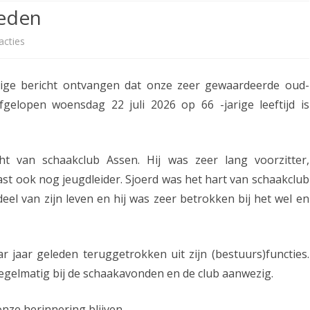
2
eden
0
acties
o
2
p
7
ige bericht ontvangen dat onze zeer gewaardeerde oud-
S
gelopen woensdag 22 juli 2026 op 66 -jarige leeftijd is
b
j
e
o
k
ht van schaakclub Assen. Hij was zeer lang voorzitter,
e
e
st ook nog jeugdleider. Sjoerd was het hart van schaakclub
r
el van zijn leven en hij was zeer betrokken bij het wel en
n
d
d
H
r jaar geleden teruggetrokken uit zijn (bestuurs)functies.
o
regelmatig bij de schaakavonden en de club aanwezig.
m
m
 onze herinnering blijven.