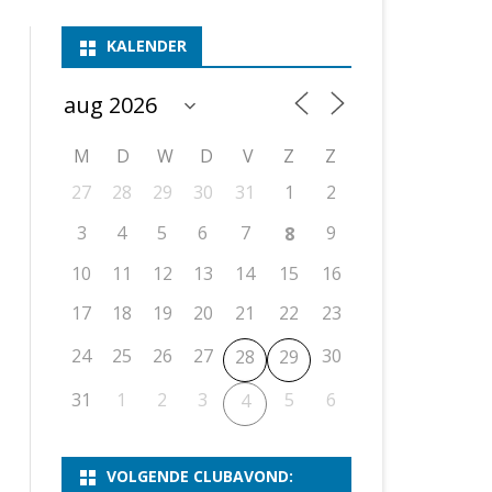
ASSEN 1
BSSK ASSEN
DEELNEMERSLIJST 2026
2026
B
KALENDER
ASSEN 2
ASSEN I
OPEN DRENTSE TOERNOOIEN
UITSLAGEN 2025
WEEKENDTOERNOOI
G
ASSEN 3
ASSEN II
KNSB-COMPETITIE
VERSLAG 2024
JEUGDTOERNOOI
E
NOSBO-BEKER
NOSBO-COMPETITIE
OPEN
P
M
D
W
D
V
Z
Z
UITSLAGEN 2024
RAPIDTOERNOOI
27
28
29
30
31
1
2
KNSB-JEUGDCOMPETITIE
T/M 1900
UITSLAGEN 2023
3
4
5
6
7
9
8
T/M 1700
10
11
12
13
14
15
16
17
18
19
20
21
22
23
ERS VAN SCHAAKCLUB
24
25
26
27
30
28
29
31
1
2
3
5
6
4
VOLGENDE CLUBAVOND: