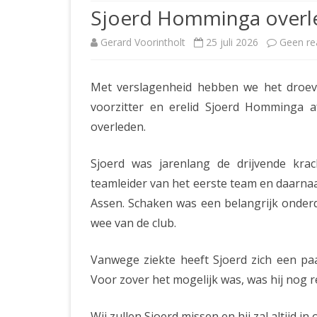
Sjoerd Homminga overl
Gerard Voorintholt
25 juli 2026
Geen re
Met verslagenheid hebben we het droev
voorzitter en erelid Sjoerd Homminga af
overleden.
Sjoerd was jarenlang de drijvende krac
teamleider van het eerste team en daarnaa
Assen. Schaken was een belangrijk onderde
wee van de club.
Vanwege ziekte heeft Sjoerd zich een paa
Voor zover het mogelijk was, was hij nog 
Wij zullen Sjoerd missen en hij zal altijd in