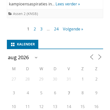
kampioensaspiraties in…
Lees verder »
Assen 2 (KNSB)
Berichten
1
2
3
…
24
Volgende »
paginering
KALENDER
M
D
W
D
V
Z
Z
27
28
29
30
31
1
2
3
4
5
6
8
9
7
10
11
12
13
14
15
16