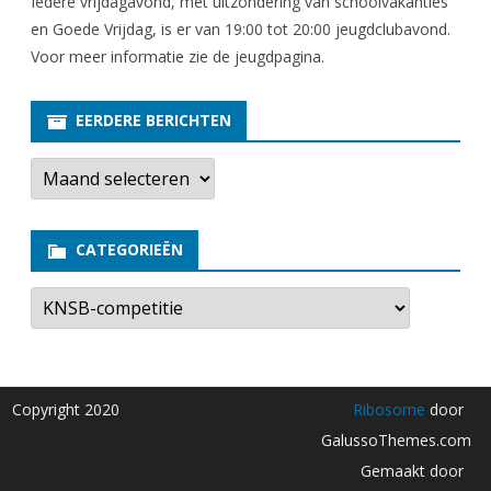
Iedere vrijdagavond, met uitzondering van schoolvakanties
en Goede Vrijdag, is er van 19:00 tot 20:00 jeugdclubavond.
Voor meer informatie zie
de jeugdpagina
.
EERDERE BERICHTEN
E
e
r
d
e
CATEGORIEËN
r
e
b
C
e
a
r
t
i
e
c
g
h
o
t
r
Copyright 2020
Ribosome
door
e
i
n
e
GalussoThemes.com
ë
n
Gemaakt door