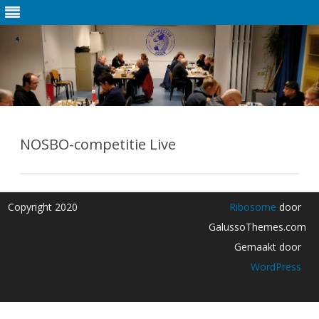
Ga
direct
naar
NOSBO-competitie Live
de
inhoud
Copyright 2020
Ribosome
door
GalussoThemes.com
Gemaakt door
WordPress