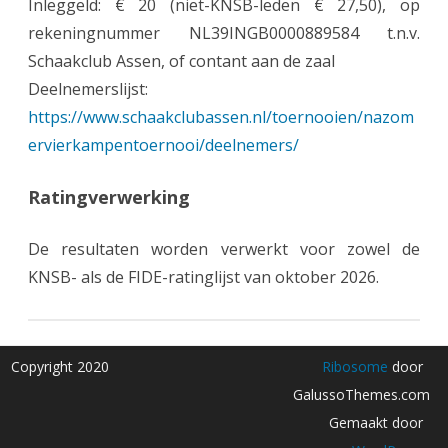
Inleggeld: € 20 (niet-KNSB-leden € 27,50), op
rekeningnummer NL39INGB0000889584 t.n.v.
Schaakclub Assen, of contant aan de zaal
Deelnemerslijst:
https://www.schaakclubassen.nl/toernooien/nazom
ervierkampentoernooi/deelnemers/
Ratingverwerking
De resultaten worden verwerkt voor zowel de
KNSB- als de FIDE-ratinglijst van oktober 2026.
Copyright 2020
Ribosome
door
GalussoThemes.com
Gemaakt door