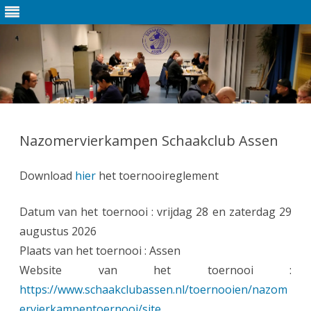
Ga
direct
naar
Nazomervierkampen Schaakclub Assen
de
inhoud
Download
hier
het toernooireglement
Datum van het toernooi : vrijdag 28 en zaterdag 29
augustus 2026
Plaats van het toernooi : Assen
Website van het toernooi :
https://www.schaakclubassen.nl/toernooien/nazom
ervierkampentoernooi/site