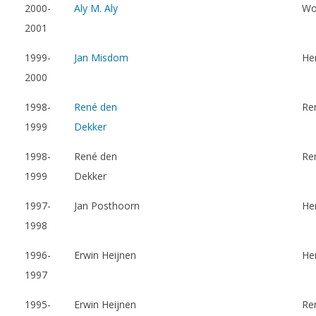
2000-
Aly M. Aly
Wo
2001
1999-
Jan Misdom
He
2000
1998-
René den
Re
1999
Dekker
1998-
René den
Re
1999
Dekker
1997-
Jan Posthoorn
He
1998
1996-
Erwin Heijnen
He
1997
1995-
Erwin Heijnen
Re