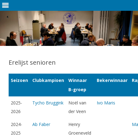
Ga
direct
naar
Erelijst senioren
de
inhoud
Seizoen
Clubkampioen
Winnaar
Bekerwinnaar
Ra
B-groep
2025-
Tycho Bruggink
Noël van
Ivo Maris
2026
der Veen
2024-
Ab Faber
Henry
Ma
2025
Groeneveld