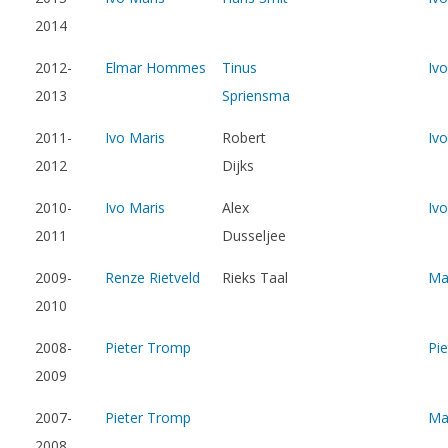
2014
2012-
Elmar Hommes
Tinus
Ivo
2013
Spriensma
2011-
Ivo Maris
Robert
Ivo
2012
Dijks
2010-
Ivo Maris
Alex
Ivo
2011
Dusseljee
2009-
Renze Rietveld
Rieks Taal
Ma
2010
2008-
Pieter Tromp
Pi
2009
2007-
Pieter Tromp
Ma
2008