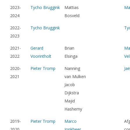
2023-
Tycho Bruggink
Mattias
Ma
2024
Bosveld
2022-
Tycho Bruggink
Ty
2023
2021-
Gerard
Brian
Ma
2022
Voorintholt
Elsinga
Ve
2020-
Pieter Tromp
Nanning
Ja
2021
van Mulken
Jacob
Dijkstra
Majid
Hashemy
2019-
Pieter Tromp
Marco
Afg
2020
Jonkheer
co