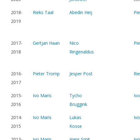
2018-
Rieks Taal
Abedin Heij
Pi
2019
2017-
Gertjan Haan
Nico
Pi
2018
Ringenaldus
2016-
Pieter Tromp
Jesper Post
Rie
2017
2015-
Ivo Maris
Tycho
Ivo
2016
Bruggink
2014-
Ivo Maris
Lukas
Ivo
2015
Kosse
2013-
Ivo Maris
Hans Smit
Ivo