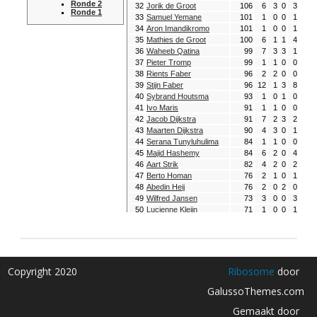
Copyright 2020
Ribosome
door
GalussoThemes.com
Gemaakt door