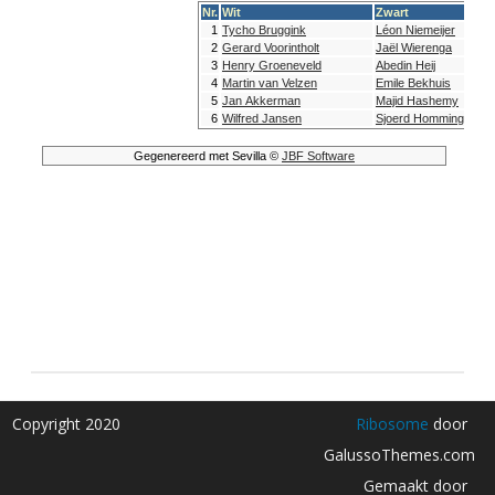
Copyright 2020
Ribosome
door
GalussoThemes.com
Gemaakt door