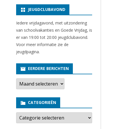
JEUGDCLUBAVOND
Iedere vrijdagavond, met uitzondering
van schoolvakanties en Goede Vrijdag, is
er van 19:00 tot 20:00 jeugdclubavond.
Voor meer informatie zie
de
jeugdpagina
.
EERDERE BERICHTEN
E
e
r
d
e
CATEGORIEËN
r
e
b
C
e
a
r
t
i
e