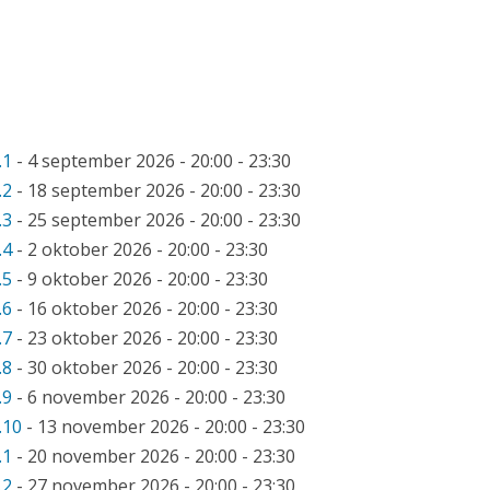
ETITIE
2025-2026
30-MINUTEN-COMPETITIE 2025-
KNSB-COMPETITIE
SNELSCHAAKKAMPIOENSCHAP
2026
MPETITIE
2025-2026
2025-2026
NOSBO-COMPETITIE
NOTABENE-COMPETITIE 2025-
OMPETITIES
2025-2026
RAPIDKAMPIOENSCHAP 2025-
HISTORIE
2026
2026
.1
- 4 september 2026 - 20:00 - 23:30
SNELSCHAAKKAMPIOENSCHAP
SPEELSCHEMA
JEUGD 2025-2026
.2
- 18 september 2026 - 20:00 - 23:30
.3
- 25 september 2026 - 20:00 - 23:30
KNSB-RATINGLIJST
SPEELSCHEMA JEUGD
.4
- 2 oktober 2026 - 20:00 - 23:30
ERELIJST SENIOREN
KNSB-JEUGDRATINGLIJST
.5
- 9 oktober 2026 - 20:00 - 23:30
.6
- 16 oktober 2026 - 20:00 - 23:30
NEDERLANDSE
DEELNEM
.7
- 23 oktober 2026 - 20:00 - 23:30
JEUGDKAMPIOENSCHAPPEN
ASSEN
.8
- 30 oktober 2026 - 20:00 - 23:30
ERELIJST JEUGD
.9
- 6 november 2026 - 20:00 - 23:30
.10
- 13 november 2026 - 20:00 - 23:30
.1
- 20 november 2026 - 20:00 - 23:30
.2
- 27 november 2026 - 20:00 - 23:30