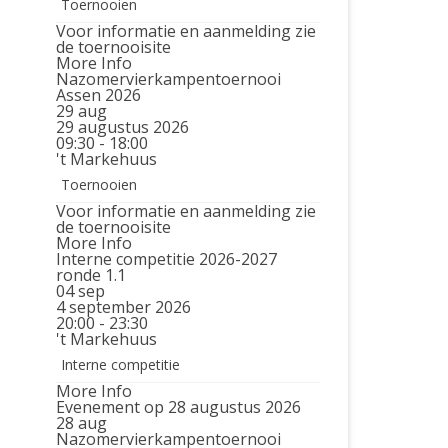
Toernooien
Voor informatie en aanmelding zie
de toernooisite
More Info
Nazomervierkampentoernooi
Assen 2026
29
aug
29 augustus 2026
09:30 - 18:00
't Markehuus
Toernooien
Voor informatie en aanmelding zie
de toernooisite
More Info
Interne competitie 2026-2027
ronde 1.1
04
sep
4 september 2026
20:00 - 23:30
't Markehuus
Interne competitie
More Info
Evenement op 28 augustus 2026
28
aug
Nazomervierkampentoernooi