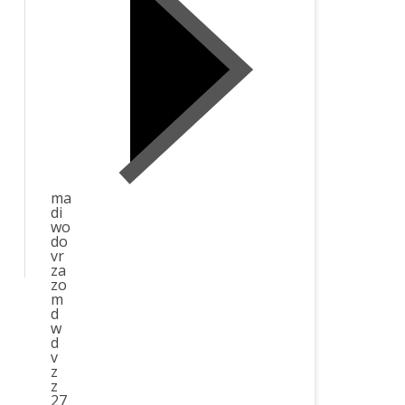
ma
di
wo
do
vr
za
zo
m
d
w
d
v
z
z
27