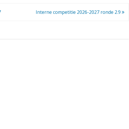
c
7
Interne competitie 2026-2027 ronde 2.9
o
m
p
e
t
i
t
i
e
2
0
2