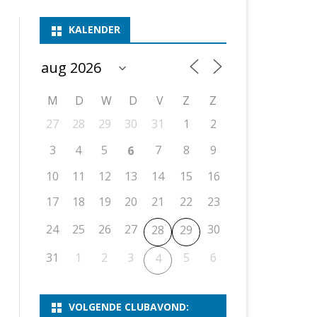
ASSEN 1
BSSK ASSEN
DEELNEMERSLIJST 2026
2026
B
KALENDER
ASSEN 2
ASSEN I
OPEN DRENTSE TOERNOOIEN
UITSLAGEN 2025
WEEKENDTOERNOOI
G
ASSEN 3
ASSEN II
KNSB-COMPETITIE
VERSLAG 2024
JEUGDTOERNOOI
E
NOSBO-BEKER
NOSBO-COMPETITIE
OPEN
P
M
D
W
D
V
Z
Z
UITSLAGEN 2024
RAPIDTOERNOOI
27
28
29
30
31
1
2
KNSB-JEUGDCOMPETITIE
T/M 1900
UITSLAGEN 2023
3
4
5
7
8
9
6
T/M 1700
10
11
12
13
14
15
16
17
18
19
20
21
22
23
ERS VAN SCHAAKCLUB
24
25
26
27
30
28
29
31
1
2
3
5
6
4
VOLGENDE CLUBAVOND: