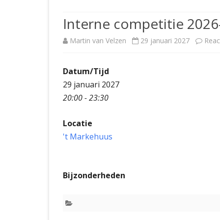
JUBILEUMBIJEENKOMST
KNSB-COMP
Interne competitie 2026
JUBILEUMVIERKAMPEN
UITSLAGEN
NOSBO-CO
Martin van Velzen
29 januari 2027
Reac
INTERNE C
Datum/Tijd
29 januari 2027
20:00 - 23:30
Locatie
't Markehuus
Bijzonderheden