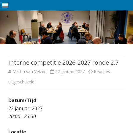
Ga
direct
naar
de
Interne competitie 2026-2027 ronde 2.7
inhoud
Martin van Velzen
22 januari 2027
Reacties
uitgeschakeld
v
o
Datum/Tijd
o
22 januari 2027
r
20:00 - 23:30
I
Locatie