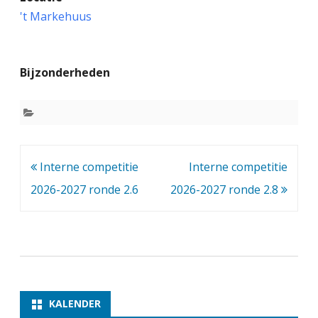
n
't Markehuus
t
e
Bijzonderheden
r
n
e
c
Bericht
Interne competitie
Interne competitie
o
navigatie
2026-2027 ronde 2.6
2026-2027 ronde 2.8
m
p
e
t
i
KALENDER