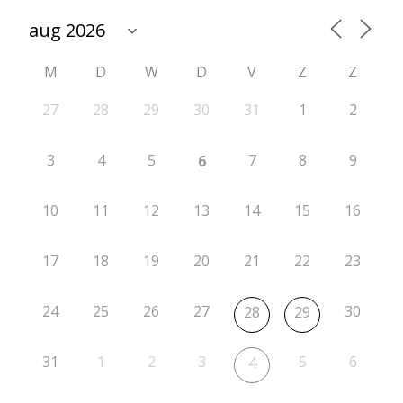
t
i
M
D
W
D
V
Z
Z
e
2
27
28
29
30
31
1
2
0
3
4
5
7
8
9
6
2
6
10
11
12
13
14
15
16
-
17
18
19
20
21
22
23
2
0
24
25
26
27
30
28
29
2
7
31
1
2
3
5
6
4
r