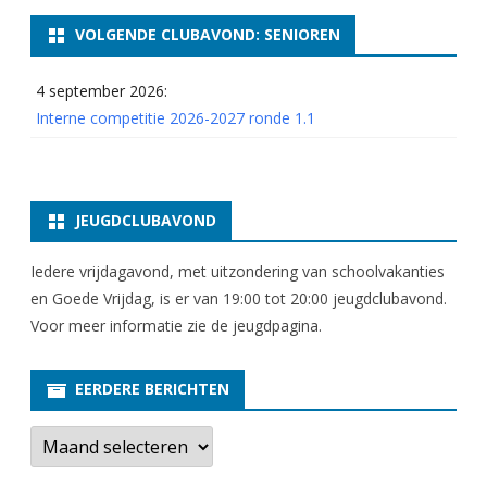
o
VOLGENDE CLUBAVOND: SENIOREN
n
4 september 2026:
d
Interne competitie 2026-2027 ronde 1.1
e
2
.
JEUGDCLUBAVOND
7
Iedere vrijdagavond, met uitzondering van schoolvakanties
en Goede Vrijdag, is er van 19:00 tot 20:00 jeugdclubavond.
Voor meer informatie zie
de jeugdpagina
.
EERDERE BERICHTEN
E
e
r