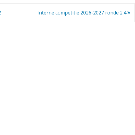
c
2
Interne competitie 2026-2027 ronde 2.4
o
m
p
e
t
i
t
i
e
2
0
2