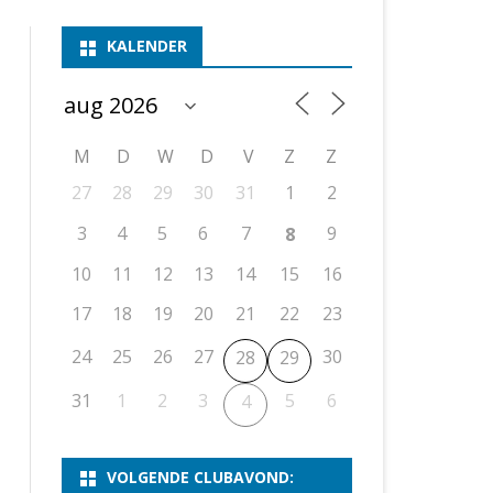
ASSEN 1
BSSK ASSEN
DEELNEMERSLIJST 2026
2026
B
KALENDER
ASSEN 2
ASSEN I
OPEN DRENTSE TOERNOOIEN
UITSLAGEN 2025
WEEKENDTOERNOOI
G
ASSEN 3
ASSEN II
KNSB-COMPETITIE
VERSLAG 2024
JEUGDTOERNOOI
E
NOSBO-BEKER
NOSBO-COMPETITIE
OPEN
P
M
D
W
D
V
Z
Z
UITSLAGEN 2024
RAPIDTOERNOOI
27
28
29
30
31
1
2
KNSB-JEUGDCOMPETITIE
T/M 1900
UITSLAGEN 2023
3
4
5
6
7
9
8
T/M 1700
10
11
12
13
14
15
16
17
18
19
20
21
22
23
ERS VAN SCHAAKCLUB
24
25
26
27
30
28
29
31
1
2
3
5
6
4
VOLGENDE CLUBAVOND: