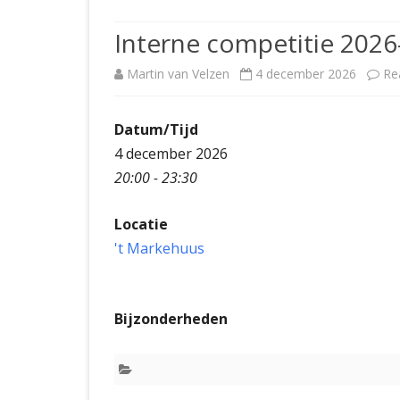
JUBILEUMBIJEENKOMST
KNSB-COMP
Interne competitie 2026
JUBILEUMVIERKAMPEN
UITSLAGEN
NOSBO-CO
Martin van Velzen
4 december 2026
Re
INTERNE C
Datum/Tijd
4 december 2026
20:00 - 23:30
Locatie
't Markehuus
Bijzonderheden