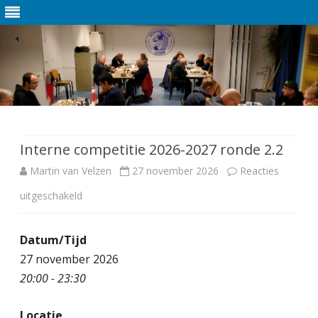
Ga
direct
naar
de
Interne competitie 2026-2027 ronde 2.2
inhoud
Martin van Velzen
27 november 2026
Reacties
uitgeschakeld
v
o
Datum/Tijd
o
27 november 2026
r
20:00 - 23:30
I
Locatie