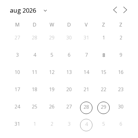
t
i
M
D
W
D
V
Z
Z
e
2
27
28
29
30
31
1
2
0
3
4
5
6
7
9
8
2
6
10
11
12
13
14
15
16
-
17
18
19
20
21
22
23
2
0
24
25
26
27
30
28
29
2
7
31
1
2
3
5
6
4
r