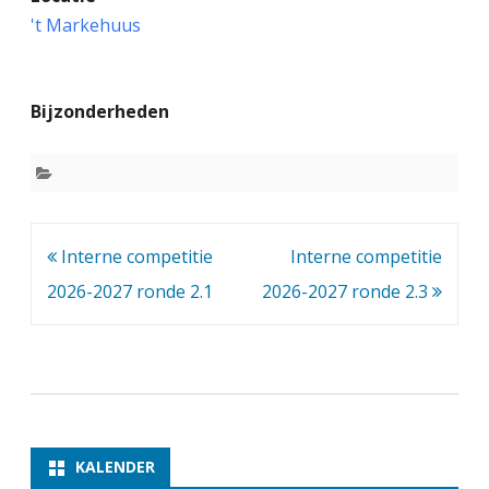
n
't Markehuus
t
e
Bijzonderheden
r
n
e
c
Bericht
Interne competitie
Interne competitie
o
navigatie
2026-2027 ronde 2.1
2026-2027 ronde 2.3
m
p
e
t
i
KALENDER