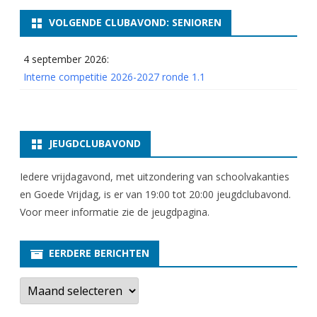
o
VOLGENDE CLUBAVOND: SENIOREN
n
4 september 2026:
d
Interne competitie 2026-2027 ronde 1.1
e
2
.
JEUGDCLUBAVOND
2
Iedere vrijdagavond, met uitzondering van schoolvakanties
en Goede Vrijdag, is er van 19:00 tot 20:00 jeugdclubavond.
Voor meer informatie zie
de jeugdpagina
.
EERDERE BERICHTEN
E
e
r