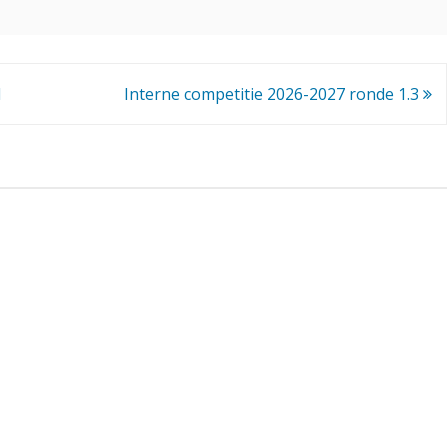
c
o
m
1
Interne competitie 2026-2027 ronde 1.3
p
e
t
i
t
i
e
2
0
2