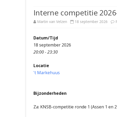
JUBILEUMBIJEENKOMST
KNSB-COMP
Interne competitie 2026
JUBILEUMVIERKAMPEN
UITSLAGEN
NOSBO-CO
Martin van Velzen
18 september 2026
INTERNE C
Datum/Tijd
18 september 2026
20:00 - 23:30
Locatie
't Markehuus
Bijzonderheden
Za: KNSB-competitie ronde 1 (Assen 1 en 2