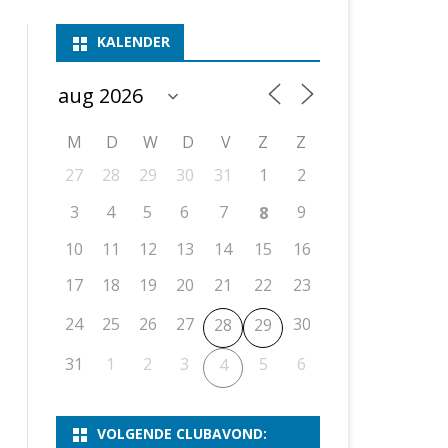
ASSEN 1
BSSK ASSEN
DEELNEMERSLIJST 2026
2026
B
KALENDER
ASSEN 2
ASSEN I
OPEN DRENTSE TOERNOOIEN
UITSLAGEN 2025
WEEKENDTOERNOOI
G
ASSEN 3
ASSEN II
KNSB-COMPETITIE
VERSLAG 2024
JEUGDTOERNOOI
E
NOSBO-BEKER
NOSBO-COMPETITIE
OPEN
P
M
D
W
D
V
Z
Z
UITSLAGEN 2024
RAPIDTOERNOOI
27
28
29
30
31
1
2
KNSB-JEUGDCOMPETITIE
T/M 1900
UITSLAGEN 2023
3
4
5
6
7
9
8
T/M 1700
10
11
12
13
14
15
16
17
18
19
20
21
22
23
ERS VAN SCHAAKCLUB
24
25
26
27
30
28
29
31
1
2
3
5
6
4
VOLGENDE CLUBAVOND: