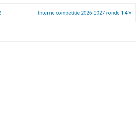
c
2
Interne competitie 2026-2027 ronde 1.4
o
m
p
e
t
i
t
i
e
2
0
2