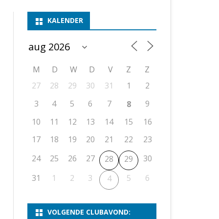
ASSEN 1
BSSK ASSEN
DEELNEMERSLIJST 2026
2026
B
KALENDER
ASSEN 2
ASSEN I
OPEN DRENTSE TOERNOOIEN
UITSLAGEN 2025
WEEKENDTOERNOOI
G
ASSEN 3
ASSEN II
KNSB-COMPETITIE
VERSLAG 2024
JEUGDTOERNOOI
E
NOSBO-BEKER
NOSBO-COMPETITIE
OPEN
P
M
D
W
D
V
Z
Z
UITSLAGEN 2024
RAPIDTOERNOOI
27
28
29
30
31
1
2
KNSB-JEUGDCOMPETITIE
T/M 1900
UITSLAGEN 2023
3
4
5
6
7
9
8
T/M 1700
10
11
12
13
14
15
16
17
18
19
20
21
22
23
ERS VAN SCHAAKCLUB
24
25
26
27
30
28
29
31
1
2
3
5
6
4
VOLGENDE CLUBAVOND: