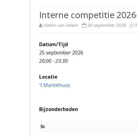
JUBILEUMBIJEENKOMST
KNSB-COMP
Interne competitie 2026
JUBILEUMVIERKAMPEN
UITSLAGEN
NOSBO-CO
Martin van Velzen
25 september 2026
INTERNE C
Datum/Tijd
25 september 2026
20:00 - 23:30
Locatie
't Markehuus
Bijzonderheden