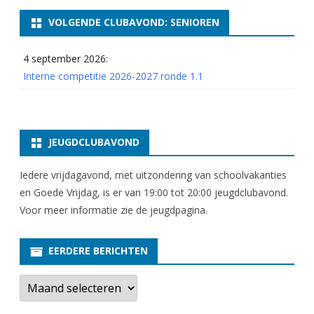
o
VOLGENDE CLUBAVOND: SENIOREN
n
4 september 2026:
d
Interne competitie 2026-2027 ronde 1.1
e
1
.
JEUGDCLUBAVOND
9
Iedere vrijdagavond, met uitzondering van schoolvakanties
en Goede Vrijdag, is er van 19:00 tot 20:00 jeugdclubavond.
Voor meer informatie zie
de jeugdpagina
.
EERDERE BERICHTEN
E
e
r