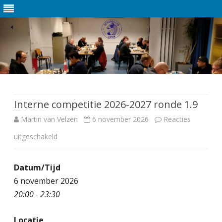
Ga
direct
naar
de
Interne competitie 2026-2027 ronde 1.9
inhoud
Martin van Velzen
6 november 2026
Reacties
uitgeschakeld
v
o
Datum/Tijd
o
6 november 2026
r
20:00 - 23:30
I
Locatie