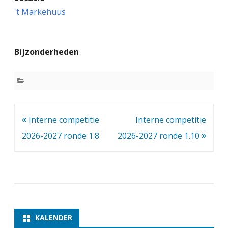
n
't Markehuus
t
e
Bijzonderheden
r
n
e
c
Bericht
Interne competitie
Interne competitie
o
navigatie
2026-2027 ronde 1.8
2026-2027 ronde 1.10
m
p
e
t
i
KALENDER