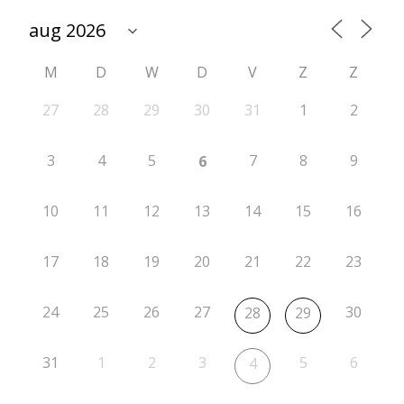
t
i
M
D
W
D
V
Z
Z
e
2
27
28
29
30
31
1
2
0
3
4
5
7
8
9
6
2
6
10
11
12
13
14
15
16
-
17
18
19
20
21
22
23
2
0
24
25
26
27
30
28
29
2
7
31
1
2
3
5
6
4
r