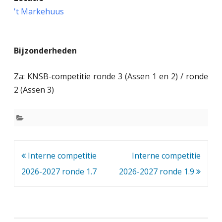
n
't Markehuus
t
e
Bijzonderheden
r
n
Za: KNSB-competitie ronde 3 (Assen 1 en 2) / ronde
e
2 (Assen 3)
c
o
m
Bericht
Interne competitie
Interne competitie
p
navigatie
2026-2027 ronde 1.7
2026-2027 ronde 1.9
e
t
i