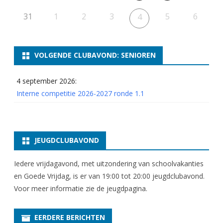
o
31
1
2
3
5
6
4
n
d
VOLGENDE CLUBAVOND: SENIOREN
e
1
4 september 2026:
Interne competitie 2026-2027 ronde 1.1
.
8
JEUGDCLUBAVOND
Iedere vrijdagavond, met uitzondering van schoolvakanties
en Goede Vrijdag, is er van 19:00 tot 20:00 jeugdclubavond.
Voor meer informatie zie
de jeugdpagina
.
EERDERE BERICHTEN