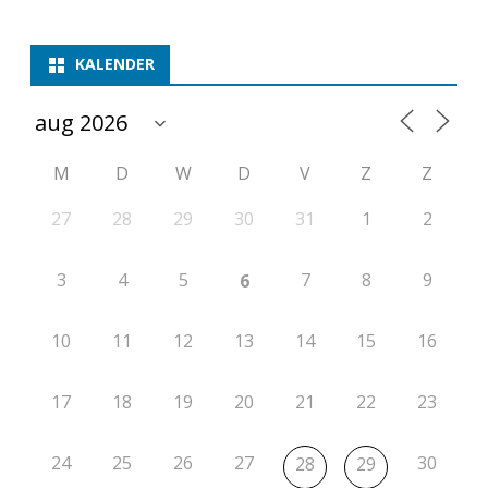
t
i
KALENDER
e
2
0
M
D
W
D
V
Z
Z
2
27
28
29
30
31
1
2
6
-
3
4
5
7
8
9
6
2
10
11
12
13
14
15
16
0
2
17
18
19
20
21
22
23
7
24
25
26
27
30
28
29
r