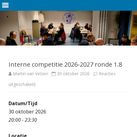
Ga
direct
naar
de
Interne competitie 2026-2027 ronde 1.8
inhoud
Martin van Velzen
30 oktober 2026
Reacties
uitgeschakeld
v
o
Datum/Tijd
o
30 oktober 2026
r
20:00 - 23:30
I
Locatie