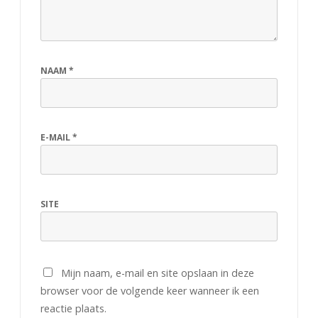
n
i
e
NAAM
*
u
w
E-MAIL
*
g
e
s
SITE
l
a
a
Mijn naam, e-mail en site opslaan in deze
browser voor de volgende keer wanneer ik een
g
reactie plaats.