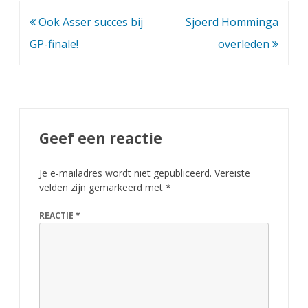
m
Bericht
Ook Asser succes bij
Sjoerd Homminga
p
navigatie
GP-finale!
overleden
i
o
e
Geef een reactie
n
s
Je e-mailadres wordt niet gepubliceerd.
Vereiste
c
velden zijn gemarkeerd met
*
h
REACTIE
*
a
p
o
p