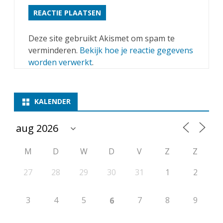
d
,
T
Deze site gebruikt Akismet om spam te
verminderen.
Bekijk hoe je reactie gegevens
y
worden verwerkt
.
c
h
KALENDER
o
e
n
M
D
W
D
V
Z
Z
T
27
28
29
30
31
1
2
j
a
3
4
5
7
8
9
6
p