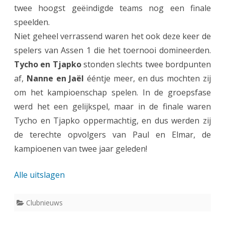
twee hoogst geëindigde teams nog een finale
r
speelden.
g
Niet geheel verrassend waren het ook deze keer de
e
spelers van Assen 1 die het toernooi domineerden.
e
Tycho en Tjapko
stonden slechts twee bordpunten
af,
Nanne en Jaël
ééntje meer, en dus mochten zij
f
om het kampioenschap spelen. In de groepsfase
s
werd het een gelijkspel, maar in de finale waren
c
Tycho en Tjapko oppermachtig, en dus werden zij
h
de terechte opvolgers van Paul en Elmar, de
kampioenen van twee jaar geleden!
a
a
Alle uitslagen
k
k
Clubnieuws
a