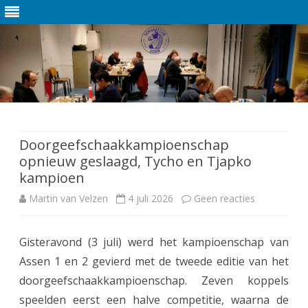
Ga
direct
naar
de
Doorgeefschaakkampioenschap
inhoud
opnieuw geslaagd, Tycho en Tjapko
kampioen
Martin van Velzen
4 juli 2026
Geen reacties
o
p
Gisteravond (3 juli) werd het kampioenschap van
D
Assen 1 en 2 gevierd met de tweede editie van het
o
doorgeefschaakkampioenschap. Zeven koppels
o
speelden eerst een halve competitie, waarna de