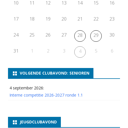
10
11
12
13
14
15
k
16
o
17
18
19
20
21
22
23
k
a
24
25
26
27
30
28
29
m
31
1
2
3
5
6
4
p
i
o
VOLGENDE CLUBAVOND: SENIOREN
e
4 september 2026:
n
Interne competitie 2026-2027 ronde 1.1
JEUGDCLUBAVOND