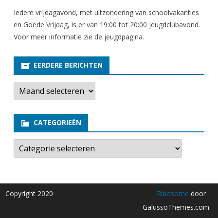
Iedere vrijdagavond, met uitzondering van schoolvakanties
en Goede Vrijdag, is er van 19:00 tot 20:00 jeugdclubavond.
Voor meer informatie zie
de jeugdpagina
.
EERDERE BERICHTEN
E
e
r
d
e
CATEGORIEËN
r
e
b
C
e
a
r
t
i
e
c
g
h
o
t
r
Copyright 2020
Ribosome
door
e
i
n
e
GalussoThemes.com
ë