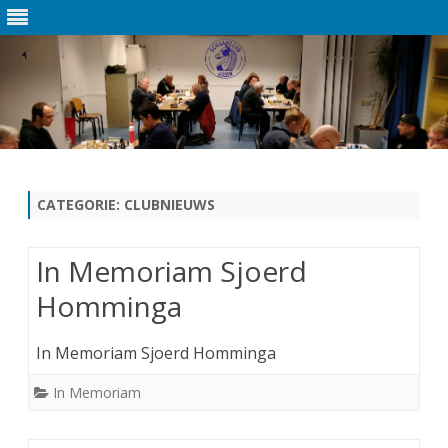
Ga
direct
naar
de
CATEGORIE:
CLUBNIEUWS
inhoud
In Memoriam Sjoerd
Homminga
In Memoriam Sjoerd Homminga
In Memoriam