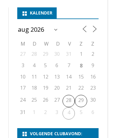
ASSEN 1
BSSK ASSEN
DEELNEMERSLIJST 2026
2026
B
KALENDER
ASSEN 2
ASSEN I
OPEN DRENTSE TOERNOOIEN
UITSLAGEN 2025
WEEKENDTOERNOOI
G
ASSEN 3
ASSEN II
KNSB-COMPETITIE
VERSLAG 2024
JEUGDTOERNOOI
E
NOSBO-BEKER
NOSBO-COMPETITIE
OPEN
P
M
D
W
D
V
Z
Z
UITSLAGEN 2024
RAPIDTOERNOOI
27
28
29
30
31
1
2
KNSB-JEUGDCOMPETITIE
T/M 1900
UITSLAGEN 2023
3
4
5
6
7
9
8
T/M 1700
10
11
12
13
14
15
16
17
18
19
20
21
22
23
ERS VAN SCHAAKCLUB
24
25
26
27
30
28
29
31
1
2
3
5
6
4
VOLGENDE CLUBAVOND: