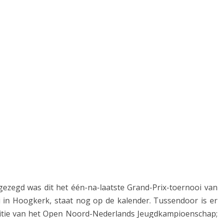
n
i
n
G
r
a
n
d
P
r
i
gezegd was dit het één-na-laatste Grand-Prix-toernooi van
uni in Hoogkerk, staat nog op de kalender. Tussendoor is er
x
ditie van het Open Noord-Nederlands Jeugdkampioenschap;
H