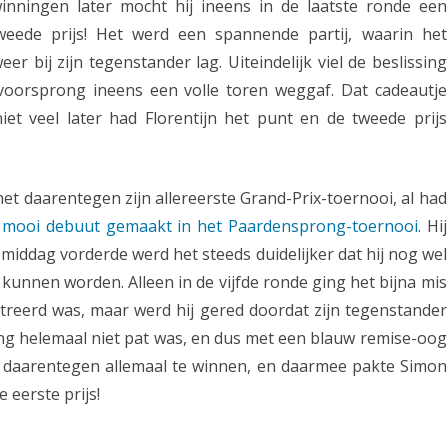
inningen later mocht hij ineens in de laatste ronde een
o
eede prijs! Het werd een spannende partij, waarin het
o
er bij zijn tegenstander lag. Uiteindelijk viel de beslissing
voorsprong ineens een volle toren weggaf. Dat cadeautje
k
et veel later had Florentijn het punt en de tweede prijs
i
n
d
et daarentegen zijn allereerste Grand-Prix-toernooi, al had
 mooi debuut gemaakt in het Paardensprong-toernooi
. Hij
e
middag vorderde werd het steeds duidelijker dat hij nog wel
p
unnen worden. Alleen in de vijfde ronde ging het bijna mis
r
reerd was, maar werd hij gered doordat zijn tegenstander
i
lling helemaal niet pat was, en dus met een blauw remise-oog
j daarentegen allemaal te winnen, en daarmee pakte Simon
j
 eerste prijs!
z
e