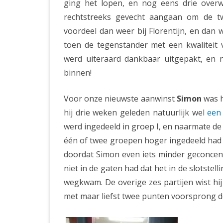
ging het lopen, en nog eens drie overw
rechtstreeks gevecht aangaan om de tw
voordeel dan weer bij Florentijn, en dan we
toen de tegenstander met een kwaliteit 
werd uiteraard dankbaar uitgepakt, en ni
binnen!
Voor onze nieuwste aanwinst
Simon
was h
hij drie weken geleden natuurlijk wel
een
werd ingedeeld in groep I, en naarmate de 
één of twee groepen hoger ingedeeld had k
doordat Simon even iets minder geconcent
niet in de gaten had dat het in de slotste
wegkwam. De overige zes partijen wist hi
met maar liefst twee punten voorsprong de