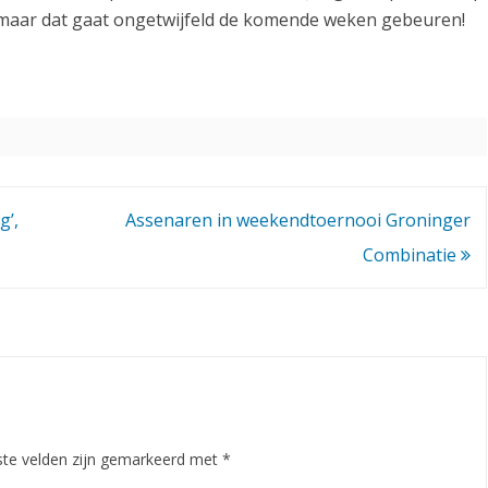
, maar dat gaat ongetwijfeld de komende weken gebeuren!
o
o
g
e
v
g’,
Assenaren in weekendtoernooi Groninger
e
Combinatie
e
n
!
ste velden zijn gemarkeerd met
*