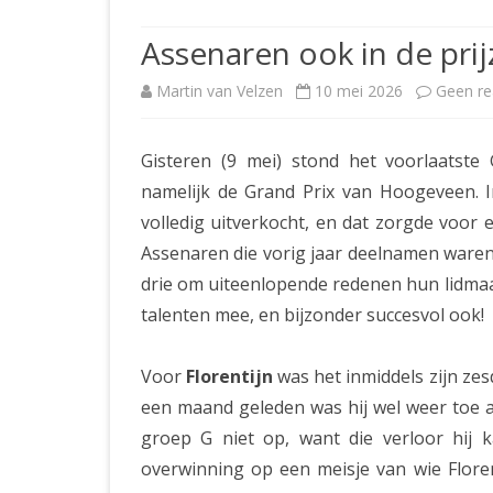
JUBILEUMBIJEENKOMST
KNSB-COMP
Assenaren ook in de pri
JUBILEUMVIERKAMPEN
UITSLAGEN
NOSBO-CO
Martin van Velzen
10 mei 2026
Geen re
INTERNE C
Gisteren (9 mei) stond het voorlaatste
namelijk de Grand Prix van Hoogeveen. In
volledig uitverkocht, en dat zorgde voor 
Assenaren die vorig jaar deelnamen waren e
drie om uiteenlopende redenen hun lidma
talenten mee, en bijzonder succesvol ook!
Voor
Florentijn
was het inmiddels zijn ze
een maand geleden was hij wel weer toe a
groep G niet op, want die verloor hij
overwinning op een meisje van wie Floren