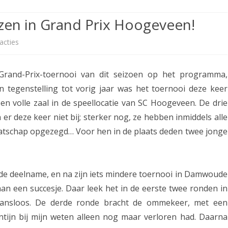
ETITIE
2025-2026
30-MINUTEN-COMPETITIE 2025-
KNSB-COMPETITIE
SNELSCHAAKKAMPIOENSCHAP
jzen in Grand Prix Hoogeveen!
2026
MPETITIE
2025-2026
2025-2026
NOSBO-COMPETITIE
NOTABENE-COMPETITIE 2025-
acties
o
OMPETITIES
2025-2026
RAPIDKAMPIOENSCHAP 2025-
HISTORIE
2026
p
2026
 Grand-Prix-toernooi van dit seizoen op het programma,
SNELSCHAAKKAMPIOENSCHAP
A
SPEELSCHEMA
JEUGD 2025-2026
 tegenstelling tot vorig jaar was het toernooi deze keer
s
een volle zaal in de speellocatie van SC Hoogeveen. De drie
KNSB-RATINGLIJST
SPEELSCHEMA JEUGD
s
r deze keer niet bij; sterker nog, ze hebben inmiddels alle
ERELIJST SENIOREN
KNSB-JEUGDRATINGLIJST
atschap opgezegd… Voor hen in de plaats deden twee jonge
e
n
NEDERLANDSE
DEELNEM
JEUGDKAMPIOENSCHAPPEN
ASSEN
a
sde deelname, en na zijn iets mindere toernooi in Damwoude
ERELIJST JEUGD
r
an een succesje. Daar leek het in de eerste twee ronden in
 kansloos. De derde ronde bracht de ommekeer, met een
e
tijn bij mijn weten alleen nog maar verloren had. Daarna
n