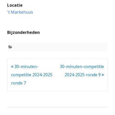
Locatie
0
't Markehuus
-
m
Bijzonderheden
i
n
u
t
Bericht
30-minuten-
30-minuten-competitie
e
navigatie
competitie 2024-2025
2024-2025 ronde 9
n
ronde 7
-
c
o
m