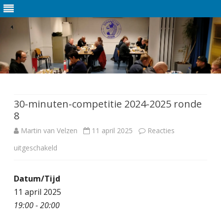
Ga
direct
naar
de
30-minuten-competitie 2024-2025 ronde
inhoud
8
Martin van Velzen
11 april 2025
Reacties
uitgeschakeld
v
o
Datum/Tijd
o
11 april 2025
r
19:00 - 20:00
3