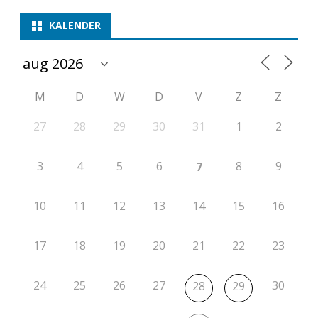
p
KALENDER
e
t
M
D
W
D
V
Z
Z
i
t
27
28
29
30
31
1
2
i
3
4
5
6
8
9
7
e
2
10
11
12
13
14
15
16
0
17
18
19
20
21
22
23
2
4
24
25
26
27
30
28
29
-