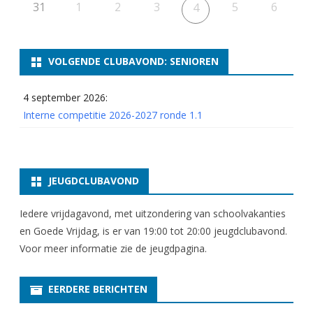
2
31
1
2
3
5
6
4
0
2
VOLGENDE CLUBAVOND: SENIOREN
5
4 september 2026:
r
Interne competitie 2026-2027 ronde 1.1
o
n
d
JEUGDCLUBAVOND
e
Iedere vrijdagavond, met uitzondering van schoolvakanties
8
en Goede Vrijdag, is er van 19:00 tot 20:00 jeugdclubavond.
Voor meer informatie zie
de jeugdpagina
.
EERDERE BERICHTEN