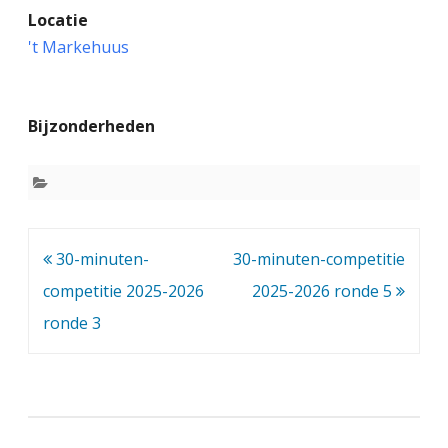
Locatie
0
't Markehuus
-
m
Bijzonderheden
i
n
u
t
Bericht
30-minuten-
30-minuten-competitie
e
navigatie
competitie 2025-2026
2025-2026 ronde 5
n
ronde 3
-
c
o
m