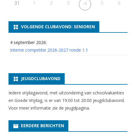
2
31
1
2
3
5
6
4
0
2
VOLGENDE CLUBAVOND: SENIOREN
6
4 september 2026:
r
Interne competitie 2026-2027 ronde 1.1
o
n
d
JEUGDCLUBAVOND
e
Iedere vrijdagavond, met uitzondering van schoolvakanties
4
en Goede Vrijdag, is er van 19:00 tot 20:00 jeugdclubavond.
Voor meer informatie zie
de jeugdpagina
.
EERDERE BERICHTEN