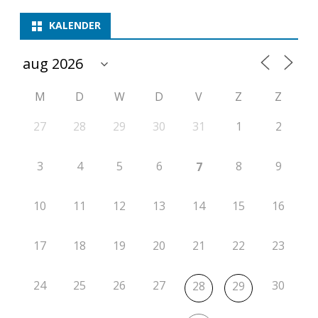
p
KALENDER
e
t
M
D
W
D
V
Z
Z
i
t
27
28
29
30
31
1
2
i
3
4
5
6
8
9
7
e
2
10
11
12
13
14
15
16
0
17
18
19
20
21
22
23
2
5
24
25
26
27
30
28
29
-