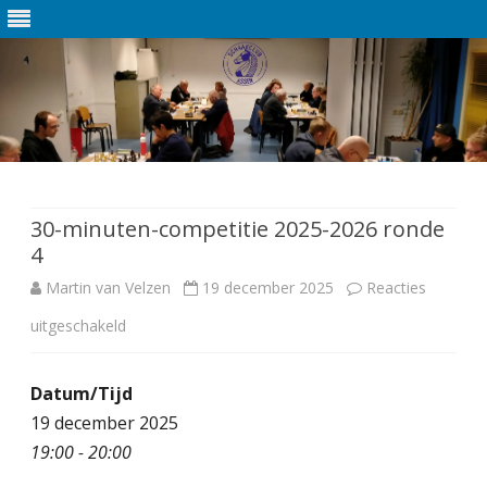
Ga
direct
naar
de
30-minuten-competitie 2025-2026 ronde
inhoud
4
Martin van Velzen
19 december 2025
Reacties
uitgeschakeld
v
o
Datum/Tijd
o
19 december 2025
r
19:00 - 20:00
3