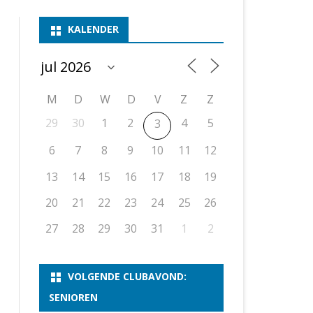
ASSEN 1
BSSK ASSEN
DEELNEMERSLIJST 2026
2026
B
KALENDER
ASSEN 2
ASSEN I
OPEN DRENTSE TOERNOOIEN
UITSLAGEN 2025
WEEKENDTOERNOOI
G
ASSEN 3
ASSEN II
KNSB-COMPETITIE
VERSLAG 2024
JEUGDTOERNOOI
E
NOSBO-BEKER
NOSBO-COMPETITIE
OPEN
P
M
D
W
D
V
Z
Z
UITSLAGEN 2024
RAPIDTOERNOOI
29
30
1
2
4
5
3
KNSB-JEUGDCOMPETITIE
T/M 1900
UITSLAGEN 2023
6
7
8
9
10
11
12
T/M 1700
13
14
15
16
17
18
19
20
21
22
23
24
25
26
ERS VAN SCHAAKCLUB
27
28
29
30
31
1
2
VOLGENDE CLUBAVOND:
SENIOREN