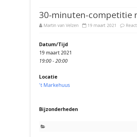
JUBILEUMBIJEENKOMST
KNSB-COMP
30-minuten-competitie 
JUBILEUMVIERKAMPEN
UITSLAGEN
NOSBO-CO
Martin van Velzen
19 maart 2021
React
INTERNE C
Datum/Tijd
19 maart 2021
19:00 - 20:00
Locatie
't Markehuus
Bijzonderheden