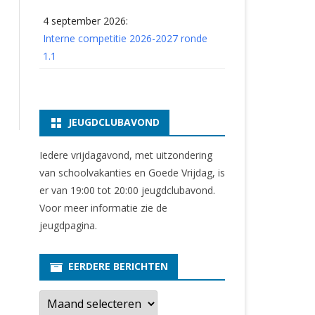
4 september 2026:
Interne competitie 2026-2027 ronde
1.1
JEUGDCLUBAVOND
Iedere vrijdagavond, met uitzondering
van schoolvakanties en Goede Vrijdag, is
er van 19:00 tot 20:00 jeugdclubavond.
Voor meer informatie zie
de
jeugdpagina
.
EERDERE BERICHTEN
E
e