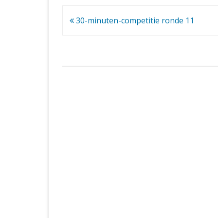
Bericht
30-minuten-competitie ronde 11
navigatie