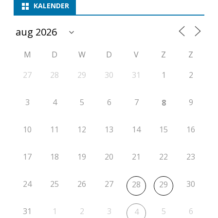
p
KALENDER
e
t
M
D
W
D
V
Z
Z
i
t
27
28
29
30
31
1
2
i
3
4
5
6
7
9
8
e
r
10
11
12
13
14
15
16
o
17
18
19
20
21
22
23
n
d
24
25
26
27
30
28
29
e
3
31
1
2
3
5
6
4