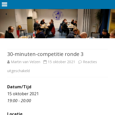
Ga
direct
naar
de
30-minuten-competitie ronde 3
inhoud
Martin van Velzen
15 oktober 2021
Reacties
uitgeschakeld
v
o
Datum/Tijd
o
15 oktober 2021
r
19:00 - 20:00
3
Locatie