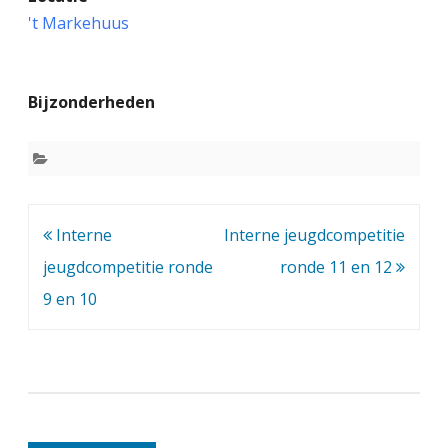
0
't Markehuus
-
m
Bijzonderheden
i
n
u
t
Bericht
Interne
Interne jeugdcompetitie
e
navigatie
jeugdcompetitie ronde
ronde 11 en 12
n
9 en 10
-
c
o
m