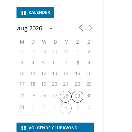
ASSEN 1
BSSK ASSEN
DEELNEMERSLIJST 2026
2026
B
KALENDER
ASSEN 2
ASSEN I
OPEN DRENTSE TOERNOOIEN
UITSLAGEN 2025
WEEKENDTOERNOOI
G
ASSEN 3
ASSEN II
KNSB-COMPETITIE
VERSLAG 2024
JEUGDTOERNOOI
E
NOSBO-BEKER
NOSBO-COMPETITIE
OPEN
P
M
D
W
D
V
Z
Z
UITSLAGEN 2024
RAPIDTOERNOOI
27
28
29
30
31
1
2
KNSB-JEUGDCOMPETITIE
T/M 1900
UITSLAGEN 2023
3
4
5
6
7
9
8
T/M 1700
10
11
12
13
14
15
16
17
18
19
20
21
22
23
ERS VAN SCHAAKCLUB
24
25
26
27
30
28
29
31
1
2
3
5
6
4
VOLGENDE CLUBAVOND: