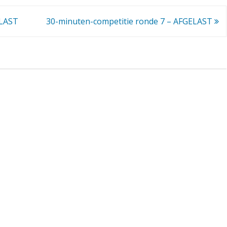
t
ELAST
30-minuten-competitie ronde 7 – AFGELAST
e
n
-
c
o
m
p
e
t
i
t
i