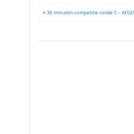
Bericht
30-minuten-competitie ronde 5 – AFG
navigatie