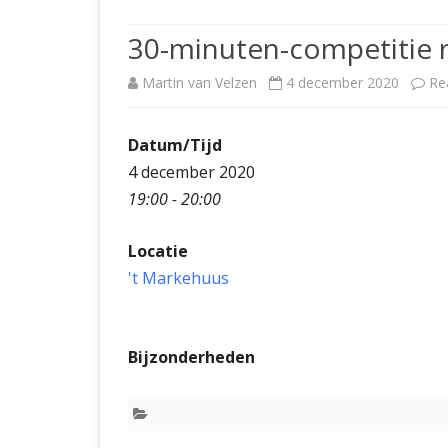
JUBILEUMBIJEENKOMST
KNSB-COMP
30-minuten-competitie 
JUBILEUMVIERKAMPEN
UITSLAGEN
NOSBO-CO
Martin van Velzen
4 december 2020
Re
INTERNE C
Datum/Tijd
4 december 2020
19:00 - 20:00
Locatie
't Markehuus
Bijzonderheden