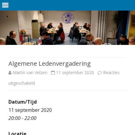
Ga
direct
naar
de
Algemene Ledenvergadering
inhoud
Martin van Velzen
11 september 2020
Reacties
uitgeschakeld
v
o
Datum/Tijd
o
11 september 2020
r
20:00 - 22:00
A
Locatie