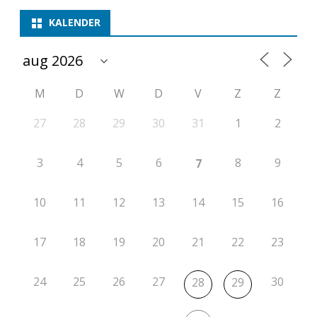
e
KALENDER
r
g
a
M
D
W
D
V
Z
Z
d
27
28
29
30
31
1
2
e
r
3
4
5
6
8
9
7
i
10
11
12
13
14
15
16
n
g
17
18
19
20
21
22
23
24
25
26
27
30
28
29