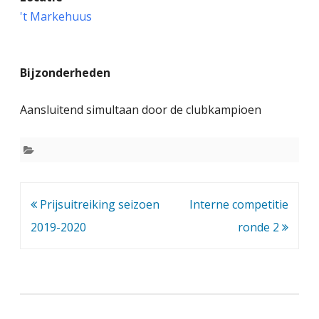
l
't Markehuus
g
e
Bijzonderheden
m
e
Aansluitend simultaan door de clubkampioen
n
e
L
e
Bericht
Prijsuitreiking seizoen
Interne competitie
navigatie
2019-2020
d
ronde 2
e
n
v