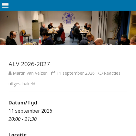
Ga
direct
naar
de
ALV 2026-2027
inhoud
Martin van Velzen
11 september 2026
Reacties
uitgeschakeld
v
o
Datum/Tijd
o
11 september 2026
r
20:00 - 21:30
A
Locatie