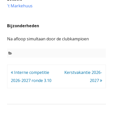
L
't Markehuus
V
2
Bijzonderheden
0
2
Na afloop simultaan door de clubkampioen
6
-
2
0
Bericht
Interne competitie
Kerstvakantie 2026-
navigatie
2026-2027 ronde 3.10
2
2027
7