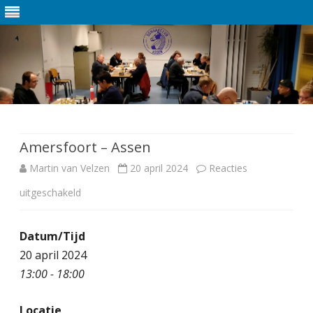
Ga
direct
naar
de
Amersfoort – Assen
inhoud
Martin van Velzen
20 april 2024
Reacties
uitgeschakeld
v
o
Datum/Tijd
o
20 april 2024
r
13:00 - 18:00
A
Locatie