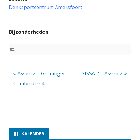
m
Denksportcentrum Amersfoort
e
r
Bijzonderheden
s
f
o
o
Bericht
Assen 2 – Groninger
SISSA 2 – Assen 2
r
navigatie
Combinatie 4
t
–
A
s
s
KALENDER