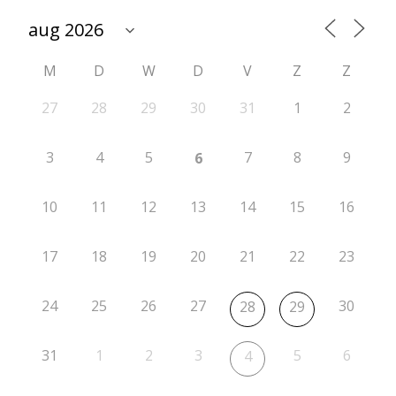
e
n
M
D
W
D
V
Z
Z
27
28
29
30
31
1
2
3
4
5
7
8
9
6
10
11
12
13
14
15
16
17
18
19
20
21
22
23
24
25
26
27
30
28
29
31
1
2
3
5
6
4