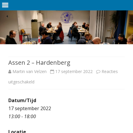
Ga
direct
naar
de
Assen 2 – Hardenberg
inhoud
Martin van Velzen
17 september 2022
Reacties
uitgeschakeld
v
o
Datum/Tijd
o
17 september 2022
r
13:00 - 18:00
A
Locatie