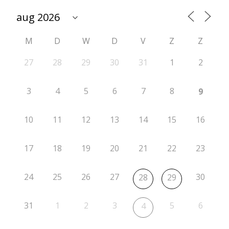
e
r
M
D
W
D
V
Z
Z
g
27
28
29
30
31
1
2
3
4
5
6
7
8
9
10
11
12
13
14
15
16
17
18
19
20
21
22
23
24
25
26
27
30
28
29
31
1
2
3
5
6
4