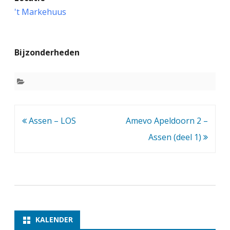
s
't Markehuus
s
e
Bijzonderheden
n
2
–
H
Bericht
Assen – LOS
Amevo Apeldoorn 2 –
a
navigatie
Assen (deel 1)
r
d
e
n
b
KALENDER