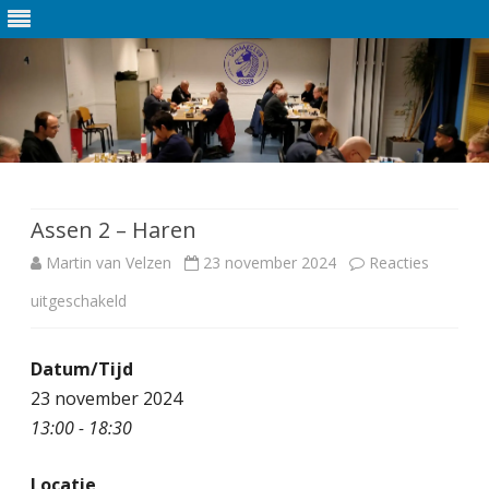
Ga
direct
naar
de
Assen 2 – Haren
inhoud
Martin van Velzen
23 november 2024
Reacties
uitgeschakeld
v
o
Datum/Tijd
o
23 november 2024
r
13:00 - 18:30
A
Locatie