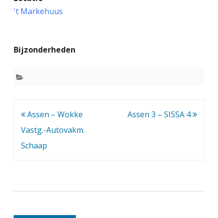
s
't Markehuus
s
e
Bijzonderheden
n
2
–
H
Bericht
Assen – Wokke
Assen 3 – SISSA 4
a
navigatie
Vastg.-Autovakm.
r
Schaap
e
n