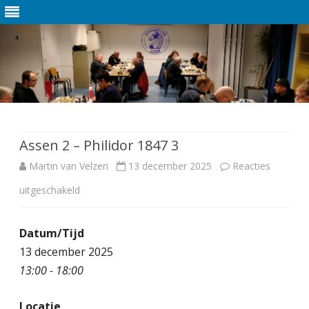
Ga
direct
naar
de
Assen 2 – Philidor 1847 3
inhoud
Martin van Velzen
13 december 2025
Reacties
uitgeschakeld
v
o
Datum/Tijd
o
13 december 2025
r
13:00 - 18:00
A
Locatie