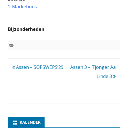
s
't Markehuus
s
e
Bijzonderheden
n
2
–
P
Bericht
Assen – SOPSWEPS’29
Assen 3 – Tjonger Aa
h
navigatie
Linde 3
i
l
i
d
o
KALENDER