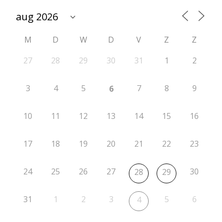
o
u
M
D
W
D
V
Z
Z
d
e
27
28
29
30
31
1
2
2
3
4
5
7
8
9
6
10
11
12
13
14
15
16
17
18
19
20
21
22
23
24
25
26
27
30
28
29
31
1
2
3
5
6
4