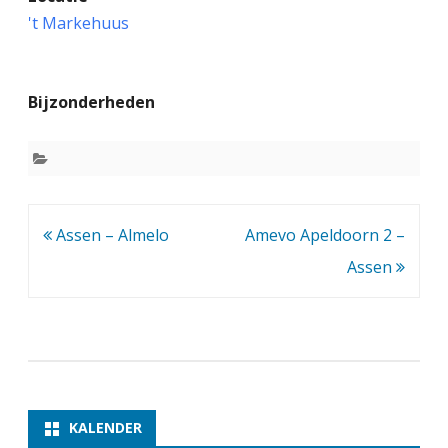
s
't Markehuus
s
e
Bijzonderheden
n
2
–
S
Bericht
Assen – Almelo
Amevo Apeldoorn 2 –
c
navigatie
Assen
h
a
a
k
w
KALENDER