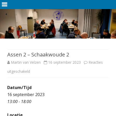
Ga
direct
naar
de
Assen 2 – Schaakwoude 2
inhoud
Martin van Velzen
16 september 2023
Reacties
uitgeschakeld
v
o
Datum/Tijd
o
16 september 2023
r
13:00 - 18:00
A
Locatie