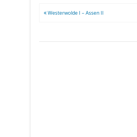
Bericht
Westerwolde I – Assen II
navigatie