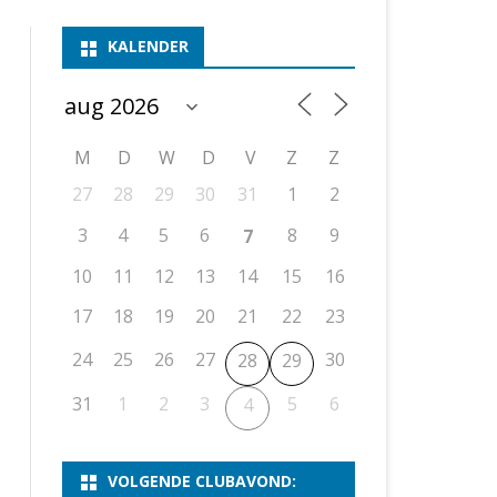
ASSEN 1
BSSK ASSEN
DEELNEMERSLIJST 2026
2026
B
KALENDER
ASSEN 2
ASSEN I
OPEN DRENTSE TOERNOOIEN
UITSLAGEN 2025
WEEKENDTOERNOOI
G
ASSEN 3
ASSEN II
KNSB-COMPETITIE
VERSLAG 2024
JEUGDTOERNOOI
E
NOSBO-BEKER
NOSBO-COMPETITIE
OPEN
P
M
D
W
D
V
Z
Z
UITSLAGEN 2024
RAPIDTOERNOOI
27
28
29
30
31
1
2
KNSB-JEUGDCOMPETITIE
T/M 1900
UITSLAGEN 2023
3
4
5
6
8
9
7
T/M 1700
10
11
12
13
14
15
16
17
18
19
20
21
22
23
ERS VAN SCHAAKCLUB
24
25
26
27
30
28
29
31
1
2
3
5
6
4
VOLGENDE CLUBAVOND: