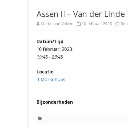
JUBILEUMBIJEENKOMST
KNSB-COMP
Assen II – Van der Linde 
JUBILEUMVIERKAMPEN
UITSLAGEN
NOSBO-CO
Martin van Velzen
10 februari 2023
Rea
INTERNE C
Datum/Tijd
10 februari 2023
19:45 - 23:45
Locatie
't Markehuus
Bijzonderheden