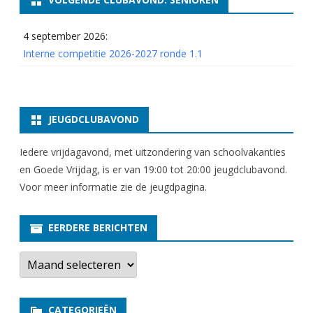
4 september 2026:
Interne competitie 2026-2027 ronde 1.1
JEUGDCLUBAVOND
Iedere vrijdagavond, met uitzondering van schoolvakanties
en Goede Vrijdag, is er van 19:00 tot 20:00 jeugdclubavond.
Voor meer informatie zie
de jeugdpagina
.
EERDERE BERICHTEN
E
e
r
d
e
CATEGORIEËN