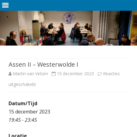
Ga
direct
naar
de
Assen II – Westerwolde I
inhoud
Martin van Velzen
15 december 2023
Reacties
uitgeschakeld
v
o
Datum/Tijd
o
15 december 2023
r
19:45 - 23:45
A
Locatie